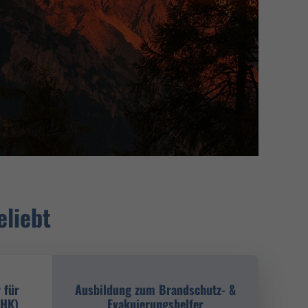
eliebt
 für
Ausbildung zum Brandschutz- &
IHK)
Evakuierungshelfer