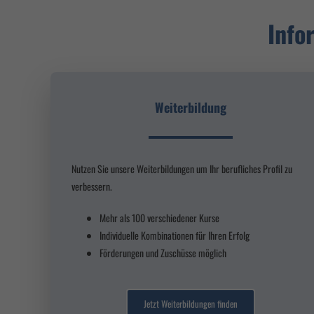
Al
Info
Datens
Esse
Essenz
erford
Weiterbildung
Mark
Market
Nutzen Sie unsere Weiterbildungen um Ihr berufliches Profil zu
Sie tu
verbessern.
Mehr als 100 verschiedener Kurse
power
Individuelle Kombinationen für Ihren Erfolg
Förderungen und Zuschüsse möglich
Jetzt Weiterbildungen finden