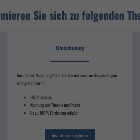
le akzeptieren
Speichern
rmieren Sie sich zu folgenden T
chutzeinstellungen
nziell (3)
ielle Cookies ermöglichen grundlegende Funktionen und sind für die einwandfreie Funktion der Website
erlich.
Umschulung
Cookie-Informationen anzeigen
eting (2)
ing-Cookies werden von Drittanbietern oder Publishern verwendet, um personalisierte Werbung anzuze
Beruflicher Neuanfang? Starten Sie mit unseren Umschulungen
n dies, indem sie Besucher über Websites hinweg verfolgen.
erfolgreich durch.
Cookie-Informationen anzeigen
IHK-Abschluss
ed by Borlabs Cookie
Datenschutzerklärung
I
Mischung aus Theorie und Praxis
Bis zu 100% Förderung möglich
Jetzt Umschulung finden