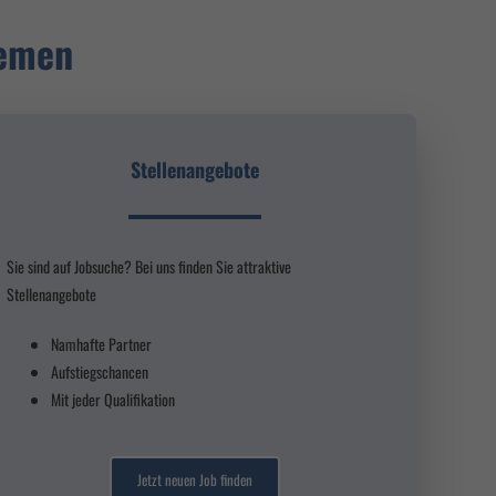
Zurück
hemen
Stellenangebote
Marketing
igen.
Sie sind auf Jobsuche? Bei uns finden Sie attraktive
Stellenangebote
Namhafte Partner
mpressum
Aufstiegschancen
Mit jeder Qualifikation
Jetzt neuen Job finden