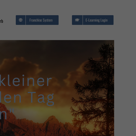
Franchise System
E-Learning Login
rb
EDV/IT Seminare
me
Brandschutz und
Evakuierung