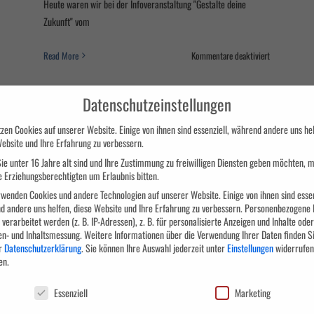
Heute waren wir bei der Infoveranstaltung "Gestalte deine
Zukunft" vom
ldung
für
Read More
Kommentare deaktiviert
Infoveranstal
nsachkunde
Jobcenter
ß
Datenschutzeinstellungen
Ravensburg
zen Cookies auf unserer Website. Einige von ihnen sind essenziell, während andere uns hel
ebsite und Ihre Erfahrung zu verbessern.
ie unter 16 Jahre alt sind und Ihre Zustimmung zu freiwilligen Diensten geben möchten, 
e Erziehungsberechtigten um Erlaubnis bitten.
wenden Cookies und andere Technologien auf unserer Website. Einige von ihnen sind essen
d andere uns helfen, diese Website und Ihre Erfahrung zu verbessern.
Personenbezogene 
Förderprogramm „Lernen
verarbeitet werden (z. B. IP-Adressen), z. B. für personalisierte Anzeigen und Inhalte oder
en- und Inhaltsmessung.
Weitere Informationen über die Verwendung Ihrer Daten finden Si
mit Rückenwind“
r
Datenschutzerklärung
.
Sie können Ihre Auswahl jederzeit unter
Einstellungen
widerrufen
2
en.
Allgemein
chutzeinstellungen
Essenziell
Marketing