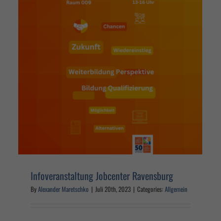
Umschulung zur Kauffrau/
Kaufmann für
Büromanagement
Allgemein
Infoveranstaltung Jobcenter Ravensburg
By
Alexander Maretschko
|
Juli 20th, 2023
|
Categories:
Allgemein