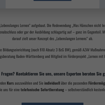
Lebenslanges Lernen“ aufgebaut. Die Redewendung „Was Hänschen nicht lern
enabschluss oder gar der Ausbildung schlagartig auf – ganz im Gegenteil. Man
darauf zielt unser Konzept des „Lebenslangen Lernens“ ab.
e Bildungseinrichtung (nach §10 Absatz 3
BzG BW
), gemäß AZAV Maßnahmen
gsberatung Baden-Württemberg und Mitglied im Förderprojekt „Lernen mit
 Fragen? Kontaktieren Sie uns, unsere Experten beraten Sie g
enden
Kurs
auszuwählen und Sie
individuell
über die passenden
Fördermög
ie uns für eine
telefonische Sofortberatung
– selbstverständlich kostenlo