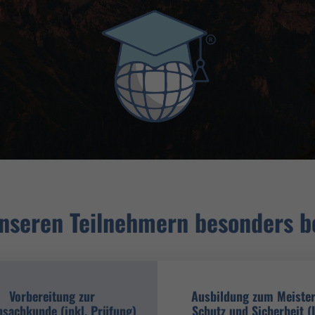
nseren Teilnehmern besonders b
Vorbereitung zur
Ausbildung zum Meister
nsachkunde (inkl. Prüfung)
Schutz und Sicherheit (