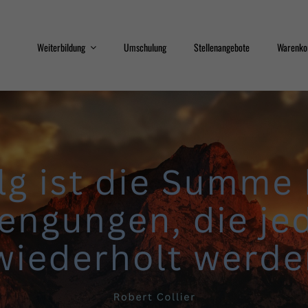
Weiterbildung
Umschulung
Stellenangebote
Warenko
Train the Trainer
Qualifizierungsprogram
Sicherheit
Interkulturelle
Kompetenz
Erste Hilfe
Datenschutz