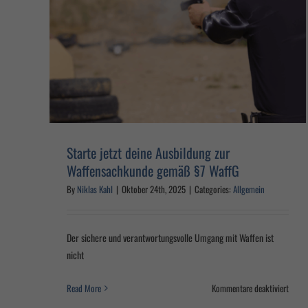
ß §7
Infoveranstaltung
Jobcenter Ravensburg
Allgemein
Starte jetzt deine Ausbildung zur
Waffensachkunde gemäß §7 WaffG
By
Niklas Kahl
|
Oktober 24th, 2025
|
Categories:
Allgemein
Der sichere und verantwortungsvolle Umgang mit Waffen ist
nicht
für
Read More
Kommentare deaktiviert
Starte