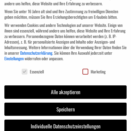
andere uns helfen, diese Website und Ihre Erfahrung zu verbessern.
Wenn Sie unter 16 Jahre alt sind und Ihre Zustimmung zu freiwilligen Diensten
geben möchten, müssen Sie Ihre Erziehungsberechtigten um Erlaubnis bitten.
Wir verwenden Cookies und andere Technologien auf unserer Website. Einige von
Angemeldet bleiben
Anmelden
ihnen sind essenziell, während andere uns helfen, diese Website und Ihre Erfahrung
zu verbessern.
Personenbezogene Daten können verarbeitet werden (z. B. IP-
Passwort vergessen?
Adressen), z. B. für personalisierte Anzeigen und Inhalte oder Anzeigen- und
Inhaltsmessung.
Weitere Informationen über die Verwendung Ihrer Daten finden Sie
in unserer
Datenschutzerklärung
.
Sie können Ihre Auswahl jederzeit unter
Einstellungen
widerrufen oder anpassen.
Datenschutzeinstellungen
Essenziell
Marketing
Alle akzeptieren
Speichern
Das Aus- und Weiterbildungszentrum ist getreu dem Motto „Lebenslanges
Lernen“ aufgebaut. Die Redewendung „Was Hänschen nicht lernt, lernt Hans
Individuelle Datenschutzeinstellungen
nimmermehr“ ist in der heutigen Zeit absolut überholt. Der Lernprozess hört