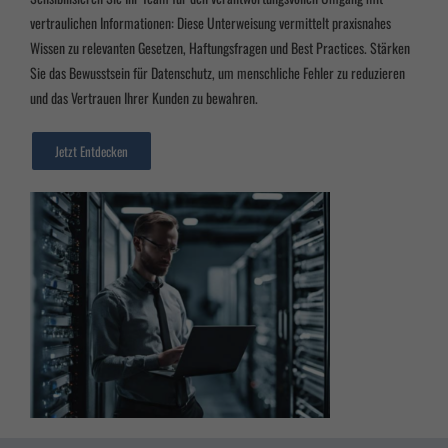
Zurück
vertraulichen Informationen: Diese Unterweisung vermittelt praxisnahes
Datenschutzeinstellungen
Wissen zu relevanten Gesetzen, Haftungsfragen und Best Practices. Stärken
Essenziell (3)
Sie das Bewusstsein für Datenschutz, um menschliche Fehler zu reduzieren
Essenzielle Cookies ermöglichen grundlegende Funktionen und sind für die einwandfreie
und das Vertrauen Ihrer Kunden zu bewahren.
Funktion der Website erforderlich.
Cookie-Informationen anzeigen
Jetzt Entdecken
Marketing (2)
Marke
Marketing-Cookies werden von Drittanbietern oder Publishern verwendet, um
personalisierte Werbung anzuzeigen. Sie tun dies, indem sie Besucher über Websites hinweg
verfolgen.
Cookie-Informationen anzeigen
powered by Borlabs Cookie
Datenschutzerklärung
Impressum