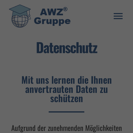
Zum
Inhalt
springen
Togg
Weiterbildung
Navi
Datenschutz
Umschulung
Stellenangebote
Mit uns lernen die Ihnen
Warenkorb
anvertrauten Daten zu
Franchise System
schützen
E-Learning Login
Aufgrund der zunehmenden Möglichkeiten