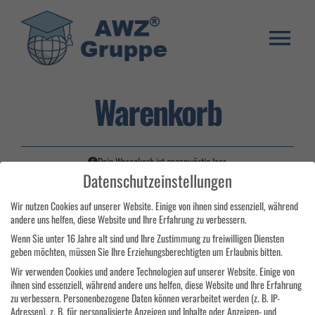
Zum
Inhalt
springen
Togg
Weiterbildung
Navi
Warenkorb
Umschulung
Stellenangebote
Dein Warenkorb ist gegenwärtig leer.
Datenschutzeinstellungen
Warenkorb
Zurück zum Shop
Wir nutzen Cookies auf unserer Website. Einige von ihnen sind essenziell, während
Franchise System
andere uns helfen, diese Website und Ihre Erfahrung zu verbessern.
Wenn Sie unter 16 Jahre alt sind und Ihre Zustimmung zu freiwilligen Diensten
E-Learning Login
geben möchten, müssen Sie Ihre Erziehungsberechtigten um Erlaubnis bitten.
Wir verwenden Cookies und andere Technologien auf unserer Website. Einige von
ihnen sind essenziell, während andere uns helfen, diese Website und Ihre Erfahrung
zu verbessern.
Personenbezogene Daten können verarbeitet werden (z. B. IP-
Adressen), z. B. für personalisierte Anzeigen und Inhalte oder Anzeigen- und