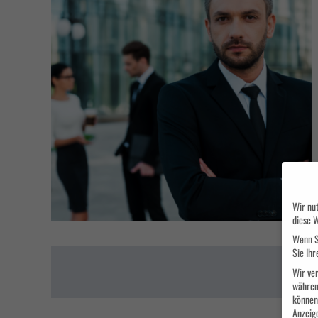
Wir nut
diese W
Wenn S
Sie Ihr
Wir ver
währen
können 
Anzeig