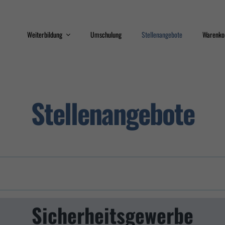
Weiterbildung
Umschulung
Stellenangebote
Warenko
Train the Trainer
Qualifizierungsprogram
Stellenangebote
Sicherheit
Interkulturelle
Kompetenz
Erste Hilfe
Datenschutz
Sicherheitsgewerbe