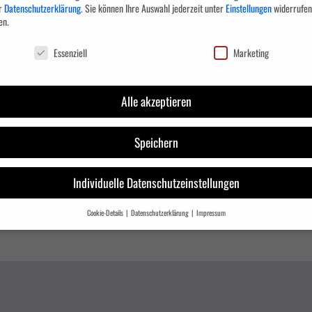
r
Datenschutzerklärung
.
Sie können Ihre Auswahl jederzeit unter
Einstellungen
widerrufen
en.
chutzeinstellungen
Essenziell
Marketing
tarbeiter (m/w/d)
Alle akzeptieren
Schauen Sie sich unsere offenen Stellenanzeigen an. Hier werden Sie
Speichern
mmt fündig!
tellenangeboten!
Individuelle Datenschutzeinstellungen
Cookie-Details
Datenschutzerklärung
Impressum
Datenschutzeinstellungen
ie unter 16 Jahre alt sind und Ihre Zustimmung zu freiwilligen Diensten geben möchten, 
e Erziehungsberechtigten um Erlaubnis bitten.
wenden Cookies und andere Technologien auf unserer Website. Einige von ihnen sind essen
d andere uns helfen, diese Website und Ihre Erfahrung zu verbessern.
Personenbezogene 
verarbeitet werden (z. B. IP-Adressen), z. B. für personalisierte Anzeigen und Inhalte oder