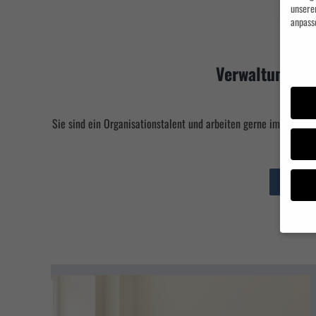
unsere
anpass
Datens
Verwaltungsmi
Sie sind ein Organisationstalent und arbeiten gerne im Büro? 
besti
Zu den S
Wenn S
Sie Ihr
Wir ver
währen
können 