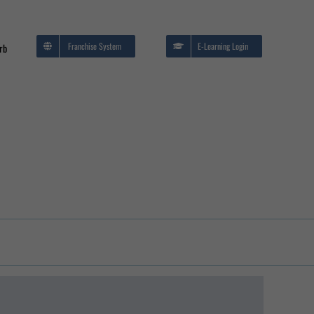
Franchise System
E-Learning Login
rb
EDV/IT Seminare
me
Brandschutz und
Evakuierung