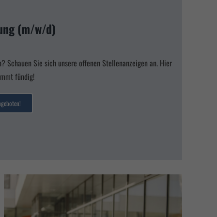
e in
tung (m/w/d)
fen,
Zurück
n? Schauen Sie sich unsere offenen Stellenanzeigen an. Hier
immt fündig!
ngeboten!
Marketing
igen.
mpressum