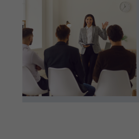
Anzeig
unsere
Wir nut
diese W
Al
Datens
Esse
Essenz
erford
Mark
Market
Sie tu
power