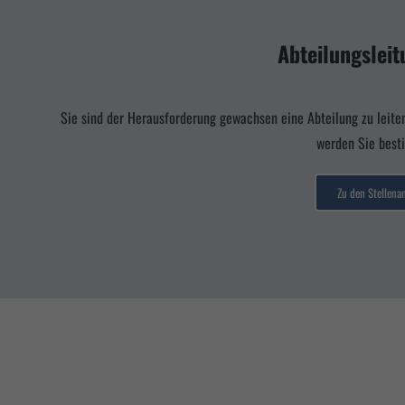
en- und Inhaltsmessung.
Weitere Informationen über die Verwendung Ihrer Daten finden Si
r
Datenschutzerklärung
.
Abteilungslei
zen Cookies auf unserer Website. Einige von ihnen sind essenziell, während andere uns hel
ebsite und Ihre Erfahrung zu verbessern.
le akzeptieren
Speichern
Sie sind der Herausforderung gewachsen eine Abteilung zu leite
werden Sie best
chutzeinstellungen
nziell (3)
Zu den Stellena
ielle Cookies ermöglichen grundlegende Funktionen und sind für die einwandfreie Funktion der Website
erlich.
Cookie-Informationen anzeigen
eting (2)
ing-Cookies werden von Drittanbietern oder Publishern verwendet, um personalisierte Werbung anzuze
n dies, indem sie Besucher über Websites hinweg verfolgen.
Cookie-Informationen anzeigen
ed by Borlabs Cookie
Datenschutzerklärung
I