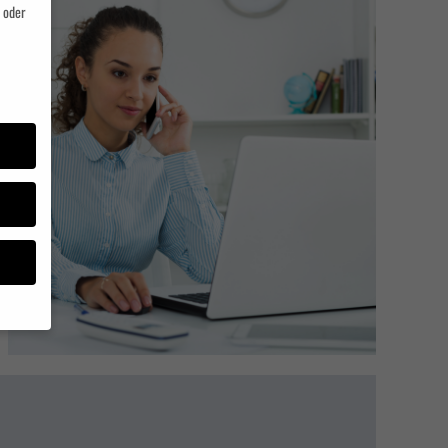
 oder
müssen
ziell,
Daten