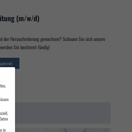
eitung (m/w/d)
ind der Herausforderung gewachsen? Schauen Sie sich unsere
 werden Sie bestimmt fündig!
ngeboten!
fen,
müssen
ziell,
Daten
e in