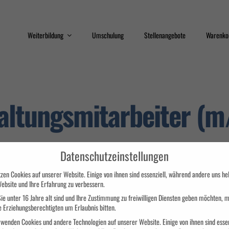
Weiterbildung
Umschulung
Stellenangebote
Warenko
Train the Trainer
Qualifizierungsprogram
altungsmitarbeiter (m
Sicherheit
Interkulturelle
Kompetenz
Datenschutzeinstellungen
zen Cookies auf unserer Website. Einige von ihnen sind essenziell, während andere uns hel
Erste Hilfe
Datenschutz
ebsite und Ihre Erfahrung zu verbessern.
ie unter 16 Jahre alt sind und Ihre Zustimmung zu freiwilligen Diensten geben möchten, 
e Erziehungsberechtigten um Erlaubnis bitten.
wenden Cookies und andere Technologien auf unserer Website. Einige von ihnen sind essen