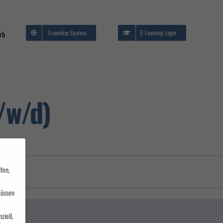
Franchise System
E-Learning Login
rb
EDV/IT Seminare
me
/w/d)
Brandschutz und
Evakuierung
fen,
müssen
ziell,