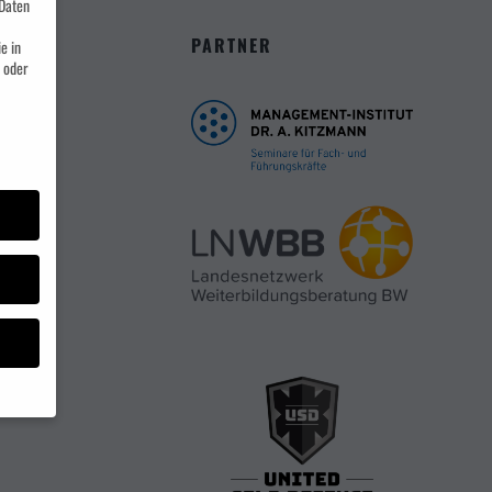
Daten
PARTNER
e in
 oder
müssen