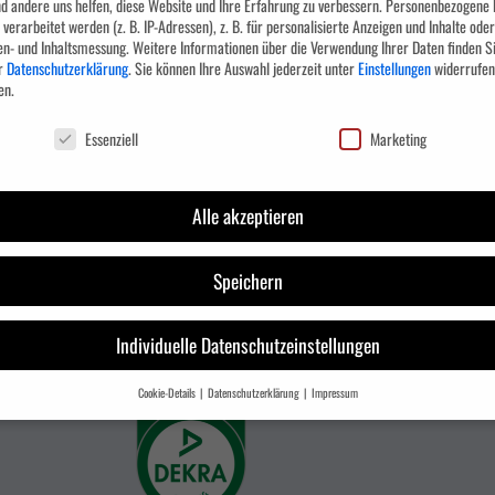
d andere uns helfen, diese Website und Ihre Erfahrung zu verbessern.
Personenbezogene 
verarbeitet werden (z. B. IP-Adressen), z. B. für personalisierte Anzeigen und Inhalte oder
NAVIGATION
en- und Inhaltsmessung.
Weitere Informationen über die Verwendung Ihrer Daten finden Si
r
Datenschutzerklärung
.
Sie können Ihre Auswahl jederzeit unter
Einstellungen
widerrufen
en.
Standorte
chutzeinstellungen
Essenziell
Marketing
Allgemeine Geschäftsbedingungen
Widerrufsbelehrung
Kontakt
Alle akzeptieren
Franchise System
Speichern
ZERTIFIZIERUNGEN
Individuelle Datenschutzeinstellungen
Cookie-Details
Datenschutzerklärung
Impressum
Datenschutzeinstellungen
ie unter 16 Jahre alt sind und Ihre Zustimmung zu freiwilligen Diensten geben möchten, 
e Erziehungsberechtigten um Erlaubnis bitten.