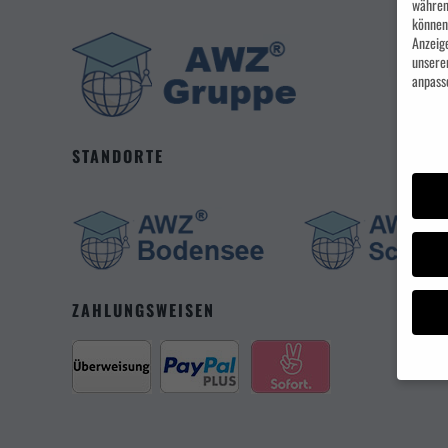
währen
können 
Anzeig
unsere
anpass
Datens
STANDORTE
ZAHLUNGSWEISEN
Wenn S
Sie Ihr