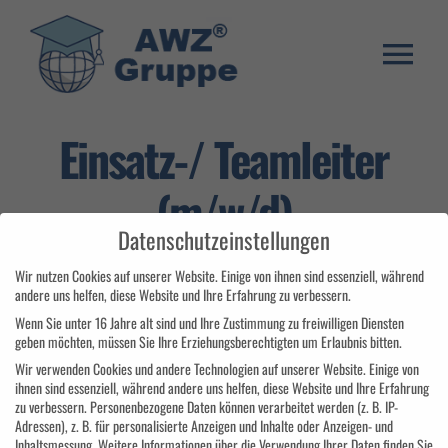
Zum
Inhalt
springen
Togg
Weiterbildung
Navi
Einsatz-/ Teamleiter
Umschulung
(m/w/d)
Stellenangebote
Datenschutzeinstellungen
Warenkorb
Wir nutzen Cookies auf unserer Website. Einige von ihnen sind essenziell, während
andere uns helfen, diese Website und Ihre Erfahrung zu verbessern.
Franchise System
Wenn Sie unter 16 Jahre alt sind und Ihre Zustimmung zu freiwilligen Diensten
geben möchten, müssen Sie Ihre Erziehungsberechtigten um Erlaubnis bitten.
E-Learning Login
Wir verwenden Cookies und andere Technologien auf unserer Website. Einige von
ihnen sind essenziell, während andere uns helfen, diese Website und Ihre Erfahrung
zu verbessern.
Personenbezogene Daten können verarbeitet werden (z. B. IP-
Adressen), z. B. für personalisierte Anzeigen und Inhalte oder Anzeigen- und
Inhaltsmessung.
Weitere Informationen über die Verwendung Ihrer Daten finden Sie