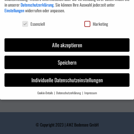
in unserer
Datenschutzerklärung
.
Sie können Ihre Auswahl jederzeit unter
Einstellungen
widerrufen oder anpassen.
Das Aus- und Weiterbildungszentrum ist getreu dem Motto „Lebenslanges
Datenschutzeinstellungen
Lernen“ aufgebaut. Die Redewendung „Was Hänschen nicht lernt, lernt Hans
Essenziell
Marketing
nimmermehr“ ist in der heutigen Zeit absolut überholt. Der Lernprozess hört
nicht mit dem Schul- oder Studienabschluss oder gar der Ausbildung
Alle akzeptieren
schlagartig auf – ganz im Gegenteil. Man kann alles und zu jeder Zeit lernen.
Es ist nie zu spät! Genau darauf zielt unser Konzept des „Lebenslangen
Lernens“ ab.
Speichern
Die AWZ Bodensee GmbH ist eine staatlich anerkannte Bildungseinrichtung
Individuelle Datenschutzeinstellungen
(nach §10 Absatz 3
BzG BW
) und gemäß AZAV Maßnahmen und Träger
zertifiziert.
Cookie-Details
Datenschutzerklärung
Impressum
Datenschutzeinstellungen
Wenn Sie unter 16 Jahre alt sind und Ihre Zustimmung zu freiwilligen Diensten
geben möchten, müssen Sie Ihre Erziehungsberechtigten um Erlaubnis bitten.
Wir verwenden Cookies und andere Technologien auf unserer Website. Einige von
© Copyright 2023 | AWZ Bodensee GmbH
ihnen sind essenziell, während andere uns helfen, diese Website und Ihre Erfahrung