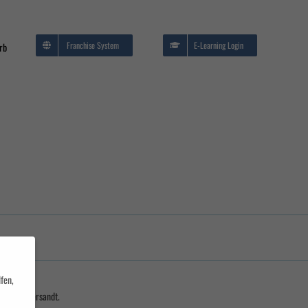
Franchise System
E-Learning Login
rb
EDV/IT Seminare
me
Brandschutz und
Evakuierung
fen,
m Konto versandt.