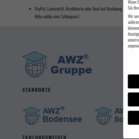
Wenn S
Sie Ihr
PayPal, Lastschrift, Kreditkarte oder Kauf auf Rechnung (wenn ver
Wir ver
Bitte wähle eine Zahlungsart:
währen
können 
Anzeig
unsere
anpass
Datens
STANDORTE
ZAHLUNGSWEISEN