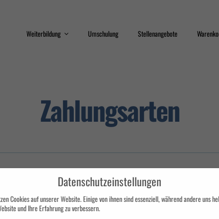
Weiterbildung
Umschulung
Stellenangebote
Warenko
Train the Trainer
Qualifizierungsprogram
Zahlungsarten
Sicherheit
Interkulturelle
Kompetenz
Erste Hilfe
Datenschutz
Datenschutzeinstellungen
zen Cookies auf unserer Website. Einige von ihnen sind essenziell, während andere uns hel
ebsite und Ihre Erfahrung zu verbessern.
llnummer als Verwendungszweck. Deine Bestellung wird erst nach Geldeingang auf unsere