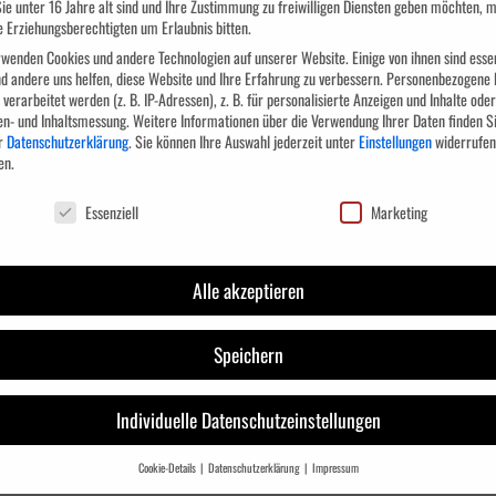
ie unter 16 Jahre alt sind und Ihre Zustimmung zu freiwilligen Diensten geben möchten, 
e Erziehungsberechtigten um Erlaubnis bitten.
fügbar)
wenden Cookies und andere Technologien auf unserer Website. Einige von ihnen sind essen
d andere uns helfen, diese Website und Ihre Erfahrung zu verbessern.
Personenbezogene 
verarbeitet werden (z. B. IP-Adressen), z. B. für personalisierte Anzeigen und Inhalte oder
en- und Inhaltsmessung.
Weitere Informationen über die Verwendung Ihrer Daten finden Si
r
Datenschutzerklärung
.
Sie können Ihre Auswahl jederzeit unter
Einstellungen
widerrufen
en.
NAVIGATION
chutzeinstellungen
Essenziell
Marketing
Standorte
Alle akzeptieren
Allgemeine Geschäftsbedingungen
Widerrufsbelehrung
Speichern
Kontakt
Franchise System
Individuelle Datenschutzeinstellungen
ZERTIFIZIERUNGEN
Cookie-Details
Datenschutzerklärung
Impressum
Datenschutzeinstellungen