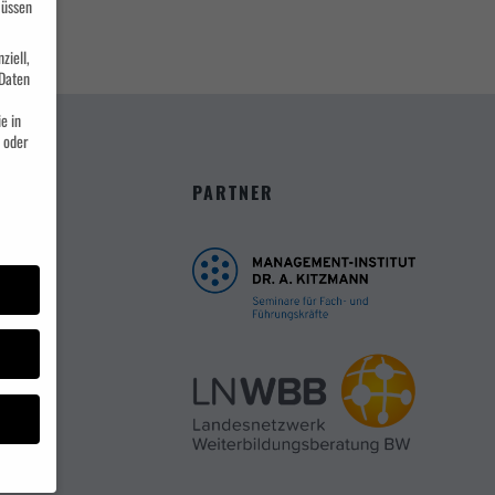
müssen
ziell,
Daten
e in
 oder
PARTNER