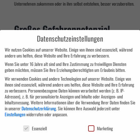
Unternehmen zukommen oder in ihm selbst entstehen, besser vorzubereiten.
Großes Gefahrenpotenzial
Datenschutzeinstellungen
Viren, Trojaner und Angriffe aus dem Internet auf den eigenen Datenbestand si
Wir nutzen Cookies auf unserer Website. Einige von ihnen sind essenziell, während
andere uns helfen, diese Website und Ihre Erfahrung zu verbessern.
Unternehmensleitungen gerückt sind. Dass Verwaltung und Produktion ebenso 
sogar durch den Angriff von Nagetieren auf die Hauptverbindungsleitungen lahm 
Wenn Sie unter 16 Jahre alt sind und Ihre Zustimmung zu freiwilligen Diensten
geben möchten, müssen Sie Ihre Erziehungsberechtigten um Erlaubnis bitten.
funktionierendes Risikomanagement ist mindestens genauso wichtig wie eine V
Wir verwenden Cookies und andere Technologien auf unserer Website. Einige von
erkennen und diese richtig einzuschätzen, sind bereits die ersten wichtigen Baus
ihnen sind essenziell, während andere uns helfen, diese Website und Ihre Erfahrung
Mittelständlern, wie eine Studie von Gossler, Gobert & Wolters zeigt. Rund ein V
zu verbessern.
Personenbezogene Daten können verarbeitet werden (z. B. IP-
Risikomanagement eingeführt, und weitere 17 Prozent wollten dies auch zukünfti
Adressen), z. B. für personalisierte Anzeigen und Inhalte oder Anzeigen- und
Inhaltsmessung.
Weitere Informationen über die Verwendung Ihrer Daten finden Sie
hohen Einführungskosten. Wer jedoch z. B. schon einmal einen Produktionsstills
in unserer
Datenschutzerklärung
.
Sie können Ihre Auswahl jederzeit unter
bestätigen, dass sich Risikomanagement lohnt.
Einstellungen
widerrufen oder anpassen.
Datenschutzeinstellungen
Essenziell
Marketing
Gefahr durch Wirtschaftsdelikte