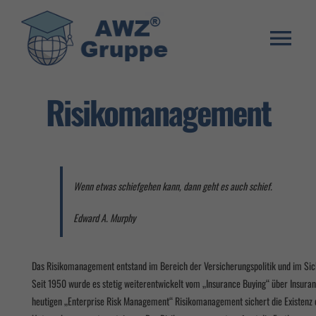
Zum
Inhalt
springen
Togg
Weiterbildung
Navi
Risikomanagement
Umschulung
Stellenangebote
Warenkorb
Wenn etwas schiefgehen kann, dann geht es auch schief.
Franchise System
Edward A. Murphy
E-Learning Login
Das Risikomanagement entstand im Bereich der Versicherungspolitik und im 
Seit 1950 wurde es stetig weiterentwickelt vom „Insurance Buying“ über Insu
heutigen „Enterprise Risk Management“ Risikomanagement sichert die Existenz 