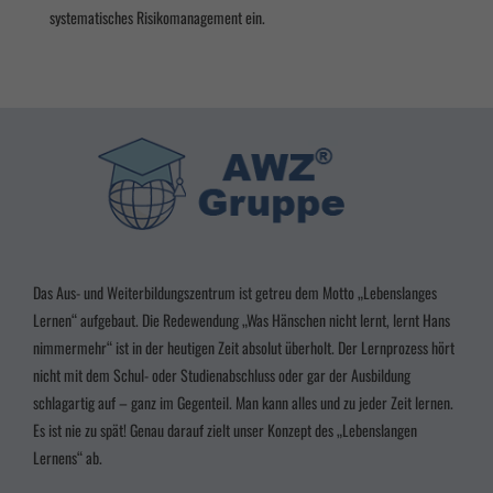
systematisches Risikomanagement ein.
Alle akzeptieren
Speichern
Zurück
Datenschutzeinstellungen
Essenziell (3)
Essenzielle Cookies ermöglichen grundlegende Funktionen und sind für die einwandfreie
Funktion der Website erforderlich.
Cookie-Informationen anzeigen
Marketing (2)
Marke
Das Aus- und Weiterbildungszentrum ist getreu dem Motto „Lebenslanges
Marketing-Cookies werden von Drittanbietern oder Publishern verwendet, um
personalisierte Werbung anzuzeigen. Sie tun dies, indem sie Besucher über Websites hinweg
Lernen“ aufgebaut. Die Redewendung „Was Hänschen nicht lernt, lernt Hans
verfolgen.
nimmermehr“ ist in der heutigen Zeit absolut überholt. Der Lernprozess hört
Cookie-Informationen anzeigen
nicht mit dem Schul- oder Studienabschluss oder gar der Ausbildung
powered by Borlabs Cookie
Datenschutzerklärung
Impressum
schlagartig auf – ganz im Gegenteil. Man kann alles und zu jeder Zeit lernen.
Es ist nie zu spät! Genau darauf zielt unser Konzept des „Lebenslangen
Lernens“ ab.