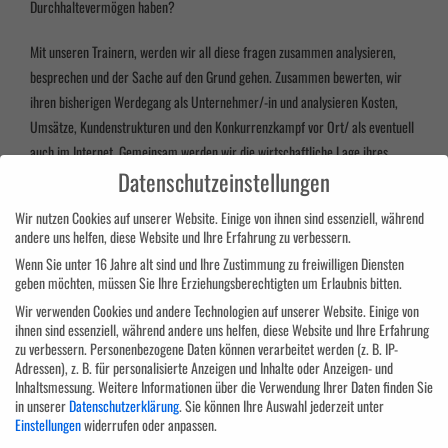
Durchhaltevermögen haben?
Mit unseren Trainern, werden wir all diese fragen zusammen analysieren,
besprechen und der Sache auf den Grund gehen. Zusammen bewerten, wir
ihren bisherigen Werdegang als Unternehmer/-in und analysieren Kosten,
Umsätze, Kundenstrukturen und den Konkurrenzkampf vor Ort/ als eventuell
auch im Internet. Gemeinsam werden wir die wirtschaftliche Lage ihres
Datenschutzeinstellungen
Unternehmens genauer betrachten und individuelle Fragen können geklärt
werden. Ebenfalls werden persönliche Stärken, aber auch Schwächen
Wir nutzen Cookies auf unserer Website. Einige von ihnen sind essenziell, während
analysiert und deren Einfluss auf den Erfolg oder Misserfolgs des
andere uns helfen, diese Website und Ihre Erfahrung zu verbessern.
Unternehmens. Dadurch gewinnen Sie ein echtes Bild der aktuellen Situation
Wenn Sie unter 16 Jahre alt sind und Ihre Zustimmung zu freiwilligen Diensten
und realistische Zukunftschancen. Hierbei werden unter anderem folgendem
geben möchten, müssen Sie Ihre Erziehungsberechtigten um Erlaubnis bitten.
Ding geklärt:
Wir verwenden Cookies und andere Technologien auf unserer Website. Einige von
ihnen sind essenziell, während andere uns helfen, diese Website und Ihre Erfahrung
Chancen unter den aktuellen Bedingungen am markt
zu verbessern.
Personenbezogene Daten können verarbeitet werden (z. B. IP-
Adressen), z. B. für personalisierte Anzeigen und Inhalte oder Anzeigen- und
Neue Kundengruppen erschließen
Inhaltsmessung.
Weitere Informationen über die Verwendung Ihrer Daten finden Sie
Einzigartigkeit des Unternehmens
in unserer
Datenschutzerklärung
.
Sie können Ihre Auswahl jederzeit unter
Persönliche/finanzielle Kapazitäten für diese Krise
Einstellungen
widerrufen oder anpassen.