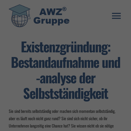
Zum
Inhalt
springen
Togg
Weiterbildung
Navi
Existenzgründung:
Umschulung
Bestandaufnahme und
Stellenangebote
-analyse der
Warenkorb
Selbstständigkeit
Franchise System
E-Learning Login
Sie sind bereits selbstständig oder machen sich momentan selbstständig,
aber es läuft noch nicht ganz rund? Sie sind sich nicht sicher, ob ihr
Unternehmen langzeitig eine Chance hat? Sie wissen nicht ob sie nötige