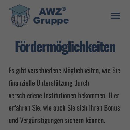
Zum
Inhalt
springen
Togg
Weiterbildung
Navi
Fördermöglichkeiten
Umschulung
Stellenangebote
Es gibt verschiedene Möglichkeiten, wie Sie
Warenkorb
finanzielle Unterstützung durch
Franchise System
verschiedene Institutionen bekommen. Hier
E-Learning Login
erfahren Sie, wie auch Sie sich ihren Bonus
und Vergünstigungen sichern können.