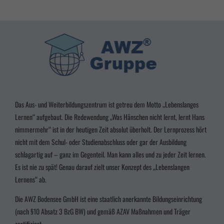
Zurück
Datenschutzeinstellungen
Essenziell (3)
Essenzielle Cookies ermöglichen grundlegende Funktionen und sind für die einwandfreie
Funktion der Website erforderlich.
Cookie-Informationen anzeigen
Marketing (2)
Marke
Das Aus- und Weiterbildungszentrum ist getreu dem Motto „Lebenslanges
Lernen“ aufgebaut. Die Redewendung „Was Hänschen nicht lernt, lernt Hans
Marketing-Cookies werden von Drittanbietern oder Publishern verwendet, um
nimmermehr“ ist in der heutigen Zeit absolut überholt. Der Lernprozess hört
personalisierte Werbung anzuzeigen. Sie tun dies, indem sie Besucher über Websites hinweg
verfolgen.
nicht mit dem Schul- oder Studienabschluss oder gar der Ausbildung
Cookie-Informationen anzeigen
schlagartig auf – ganz im Gegenteil. Man kann alles und zu jeder Zeit lernen.
Es ist nie zu spät! Genau darauf zielt unser Konzept des „Lebenslangen
powered by Borlabs Cookie
Datenschutzerklärung
Impressum
Lernens“ ab.
Die AWZ Bodensee GmbH ist eine staatlich anerkannte Bildungseinrichtung
(nach §10 Absatz 3
BzG BW
) und gemäß AZAV Maßnahmen und Träger
zertifiziert.