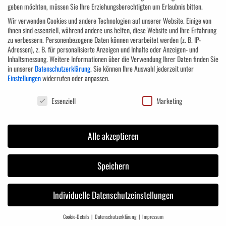
geben möchten, müssen Sie Ihre Erziehungsberechtigten um Erlaubnis bitten.
Zusammensetzung des Projektteams
Wir verwenden Cookies und andere Technologien auf unserer Website. Einige von
Auswertung des Projektverlaufs
ihnen sind essenziell, während andere uns helfen, diese Website und Ihre Erfahrung
Kommunikationstechniken im Projektteam
zu verbessern.
Personenbezogene Daten können verarbeitet werden (z. B. IP-
Der erfolgreiche Abschluss von Projekten
Adressen), z. B. für personalisierte Anzeigen und Inhalte oder Anzeigen- und
Inhaltsmessung.
Weitere Informationen über die Verwendung Ihrer Daten finden Sie
in unserer
Datenschutzerklärung
.
Sie können Ihre Auswahl jederzeit unter
Zielgruppe
Einstellungen
widerrufen oder anpassen.
Datenschutzeinstellungen
Essenziell
Marketing
Das Seminar „Projektmanagement in der Praxis“ richtet sich an Projektleiter
und Projektteammitglieder aller Hierarchiestufen, die ihre Projekte noch
Alle akzeptieren
erfolgreicher umsetzen möchten.
Anmeldung
Speichern
AUGUST, 2026
Individuelle Datenschutzeinstellungen
Cookie-Details
Datenschutzerklärung
Impressum