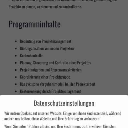
Projekte zu planen, zu steuern und zu kontrollieren.
Programminhalte
Bedeutung von Projektmanagement
Die Organisation von neuen Projekten
Kostenkontrolle
Planung, Steuerung und Kontrolle eines Projektes
Projektaufgaben und Abgrenzungskriterien
Koordinierung einer Projektgruppe
Das zyklische Vorgehensmodell bei der Projektarbeit
Kostensenkung durch Projektmanagement
Kompetenzausstattung, Sicherung des Projekterfolges
Datenschutzeinstellungen
Aufgaben des Projektleiters
Optimale Kommunikation in Projektteams
Wir nutzen Cookies auf unserer Website. Einige von ihnen sind essenziell, während
andere uns helfen, diese Website und Ihre Erfahrung zu verbessern.
Umgang mit Widerständen
Wenn Sie unter 16 Jahre alt sind und Ihre Zustimmung zu freiwilligen Diensten
6 Schritte zum Projektziel