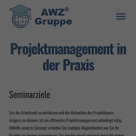
Zum
Inhalt
springen
Togg
Weiterbildung
Navi
Projektmanagement in
Umschulung
der Praxis
Stellenangebote
Warenkorb
Seminarziele
Franchise System
E-Learning Login
Um die Arbeitszeit zu verkürzen und die Motivation des Projektteams
steigern zu können, ist ein effizientes Projektmanagement unbedingt nötig.
Mithilfe unseres Seminar erhalten Sie multiple Möglichkeiten wie Sie Ihr
Projekt am besten organisieren. Sie werden damit vertraut gemacht eigene