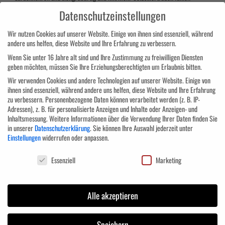
werden.
So
können
Sie
im
Notfall
schnell
und
sicher
handeln,
was
Leben
Datenschutzeinstellungen
retten
kann.
Wir
freuen
uns
darauf,
Ihnen
diese
Fähigkeiten
beizubringen
Wir nutzen Cookies auf unserer Website. Einige von ihnen sind essenziell, während
und
wünschen
Ihnen
viel
Erfolg
und
Freude
bei
unserer
Erste-Hilfe-Ausbildung.
andere uns helfen, diese Website und Ihre Erfahrung zu verbessern.
Wenn Sie unter 16 Jahre alt sind und Ihre Zustimmung zu freiwilligen Diensten
Programminhalte:
geben möchten, müssen Sie Ihre Erziehungsberechtigten um Erlaubnis bitten.
Anwendung der Verbandskästen
Wir verwenden Cookies und andere Technologien auf unserer Website. Einige von
ihnen sind essenziell, während andere uns helfen, diese Website und Ihre Erfahrung
Medizinische Geräte (Automatisierter Externer Defibrillator,
zu verbessern.
Personenbezogene Daten können verarbeitet werden (z. B. IP-
Beatmungsgerät)
Adressen), z. B. für personalisierte Anzeigen und Inhalte oder Anzeigen- und
Helfen bei Unfällen
Inhaltsmessung.
Weitere Informationen über die Verwendung Ihrer Daten finden Sie
in unserer
Datenschutzerklärung
.
Sie können Ihre Auswahl jederzeit unter
Absichern von Unfällen
Einstellungen
widerrufen oder anpassen.
Versorgen von Wunden und Verbrennungen
Datenschutzeinstellungen
Stabile Seitenlage und Wiederbelebung
Essenziell
Marketing
Regelmäßige Fortbildungen
Zielgruppe:
Alle akzeptieren
Speichern