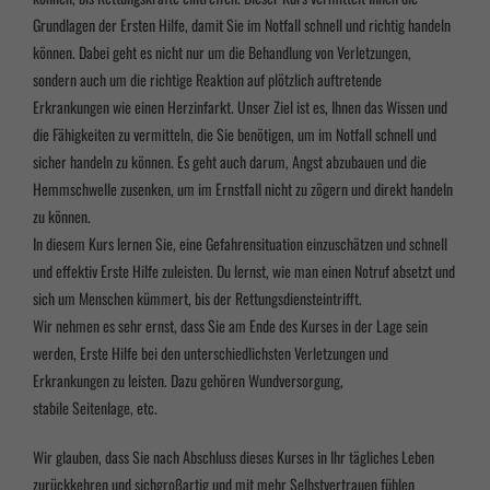
Grundlagen
der
Ersten
Hilfe,
damit
Sie
im
Notfall
schnell
und
richtig
handeln
können.
Dabei
geht
es
nicht
nur
um
die
Behandlung
von
Verletzungen,
sondern
auch
um
die
richtige
Reaktion
auf
plötzlich
auftretende
Erkrankungen
wie
einen
Herzinfarkt.
Unser
Ziel
ist
es,
Ihnen
das
Wissen
und
die
Fähigkeiten
zu
vermitteln,
die
Sie
benötigen,
um
im
Notfall
schnell
und
sicher
handeln
zu
können.
Es
geht
auch
darum,
Angst
abzubauen
und
die
Hemmschwelle
zu
senken,
um
im
Ernstfall
nicht
zu
zögern
und
direkt
handeln
zu
können.
In
diesem
Kurs
lernen
Sie,
eine
Gefahrensituation
einzuschätzen
und
schnell
und
effektiv
Erste
Hilfe
zu
leisten.
Du
lernst,
wie
man
einen
Notruf
absetzt
und
sich
um
Menschen
kümmert,
bis
der
Rettungsdienst
eintrifft.
Wir
nehmen
es
sehr
ernst,
dass
Sie
am
Ende
des
Kurses
in
der
Lage
sein
werden,
Erste
Hilfe
bei
den
unterschiedlichsten
Verletzungen
und
Erkrankungen
zu
leisten.
Dazu
gehören
Wundversorgung,
stabile
Seitenlage,
etc.
Wir
glauben,
dass
Sie
nach
Abschluss
dieses
Kurses
in
Ihr
tägliches
Leben
zurückkehren
und
sich
großartig
und
mit
mehr
Selbstvertrauen
fühlen