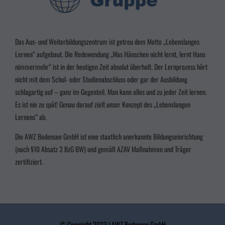
Datenschutzeinstellungen
Essenziell (3)
Essenzielle Cookies ermöglichen grundlegende Funktionen und sind für die einwandfreie
Funktion der Website erforderlich.
Das Aus- und Weiterbildungszentrum ist getreu dem Motto „Lebenslanges
Cookie-Informationen anzeigen
Lernen“ aufgebaut. Die Redewendung „Was Hänschen nicht lernt, lernt Hans
nimmermehr“ ist in der heutigen Zeit absolut überholt. Der Lernprozess hört
Marketing (2)
Marke
nicht mit dem Schul- oder Studienabschluss oder gar der Ausbildung
Marketing-Cookies werden von Drittanbietern oder Publishern verwendet, um
schlagartig auf – ganz im Gegenteil. Man kann alles und zu jeder Zeit lernen.
personalisierte Werbung anzuzeigen. Sie tun dies, indem sie Besucher über Websites hinweg
Es ist nie zu spät! Genau darauf zielt unser Konzept des „Lebenslangen
verfolgen.
Lernens“ ab.
Cookie-Informationen anzeigen
Die AWZ Bodensee GmbH ist eine staatlich anerkannte Bildungseinrichtung
powered by Borlabs Cookie
Datenschutzerklärung
Impressum
(nach §10 Absatz 3
BzG BW
) und gemäß AZAV Maßnahmen und Träger
zertifiziert.
© Copyright 2023 | AWZ Bodensee GmbH