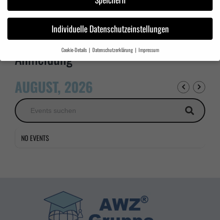
Das Seminar „Ausbildung zum Ersthelfer“ wendet sich an alle derzeitigen
Ersthelfer, an Personen, welche zum Ersthelfer im Betrieb ernannt wurden
Individuelle Datenschutzeinstellungen
und an Führerscheinbewerber.
Cookie-Details
Datenschutzerklärung
Impressum
Anmeldung
Datenschutzeinstellungen
Wenn Sie unter 16 Jahre alt sind und Ihre Zustimmung zu freiwilligen Diensten
AUGUST, 2026
geben möchten, müssen Sie Ihre Erziehungsberechtigten um Erlaubnis bitten.
Wir verwenden Cookies und andere Technologien auf unserer Website. Einige von
ihnen sind essenziell, während andere uns helfen, diese Website und Ihre Erfahrung
zu verbessern.
Personenbezogene Daten können verarbeitet werden (z. B. IP-
Adressen), z. B. für personalisierte Anzeigen und Inhalte oder Anzeigen- und
Inhaltsmessung.
Weitere Informationen über die Verwendung Ihrer Daten finden Sie
NO EVENTS
in unserer
Datenschutzerklärung
.
Wir nutzen Cookies auf unserer Website. Einige von ihnen sind essenziell, während
andere uns helfen, diese Website und Ihre Erfahrung zu verbessern.
Alle akzeptieren
Speichern
Zurück