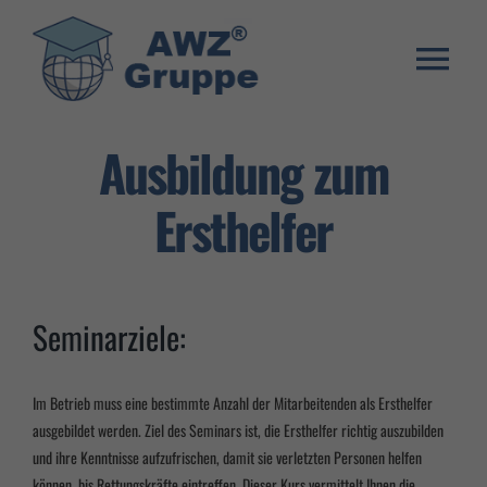
Zum
Inhalt
springen
Togg
Weiterbildung
Navi
Ausbildung zum
Umschulung
Ersthelfer
Stellenangebote
Warenkorb
Seminarziele:
Franchise System
E-Learning Login
Im Betrieb muss eine bestimmte Anzahl der Mitarbeitenden als Ersthelfer
ausgebildet werden. Ziel des Seminars ist, die Ersthelfer richtig auszubilden
und ihre Kenntnisse aufzufrischen, damit sie verletzten Personen helfen
können, bis Rettungskräfte eintreffen.
Dieser
Kurs
vermittelt
Ihnen
die