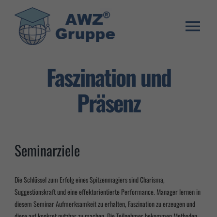
Zum
Inhalt
springen
Togg
Weiterbildung
Navi
Faszination und
Umschulung
Präsenz
Stellenangebote
Warenkorb
Seminarziele
Franchise System
E-Learning Login
Die Schlüssel zum Erfolg eines Spitzenmagiers sind Charisma,
Suggestionskraft und eine effektorientierte Performance. Manager lernen in
diesem Seminar Aufmerksamkeit zu erhalten, Faszination zu erzeugen und
diese auf konkret nutzbar zu machen. Die Teilnehmer bekommen Methoden