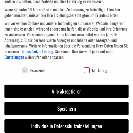
andere uns helfen, diese Website und Ihre Erfahrung zu verbessern.
Grundlagen der Suggestionspraxis
Wenn Sie unter 16 Jahre alt sind und Ihre Zustimmung zu freiwilligen Diensten
Einführung in die Praxis der Misdirection
geben möchten, müssen Sie Ihre Erziehungsberechtigten um Erlaubnis bitten.
Die Kunst der perfekten Beobachtung durch Cold- Reading
Wir verwenden Cookies und andere Technologien auf unserer Website. Einige von
Faszinierende Präsentationsgestaltung
ihnen sind essenziell, während andere uns helfen, diese Website und Ihre Erfahrung
zu verbessern.
Personenbezogene Daten können verarbeitet werden (z. B. IP-
Wahrnehmung des Auditoriums steuern
Adressen), z. B. für personalisierte Anzeigen und Inhalte oder Anzeigen- und
Mit dem „Schönen Schein“ verantwortungsvoll umgehen
Inhaltsmessung.
Weitere Informationen über die Verwendung Ihrer Daten finden Sie
Neurolinguistisches Programmieren (NLP)
in unserer
Datenschutzerklärung
.
Sie können Ihre Auswahl jederzeit unter
Einstellungen
widerrufen oder anpassen.
Zielgruppe
Datenschutzeinstellungen
Essenziell
Marketing
Das Seminar „Faszination und Präsenz“ wendet sich an Fach- und
Alle akzeptieren
Führungskräfte aus öffentlichen Verwaltungen sowie
Wirtschaftsunternehmen aller Größen und Branchen.
Speichern
Anmeldung
Individuelle Datenschutzeinstellungen