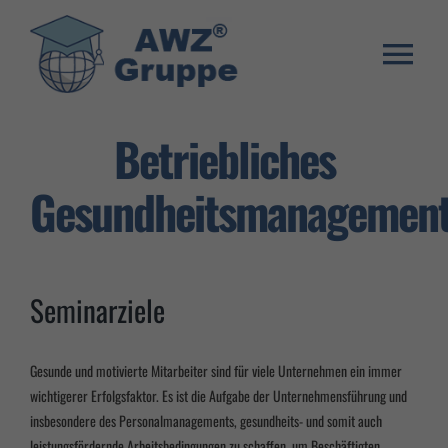
Zum
Inhalt
springen
Togg
Weiterbildung
Navi
Betriebliches
Umschulung
Gesundheitsmanagemen
Stellenangebote
Warenkorb
Seminarziele
Franchise System
E-Learning Login
Gesunde und motivierte Mitarbeiter sind für viele Unternehmen ein immer
wichtigerer Erfolgsfaktor. Es ist die Aufgabe der Unternehmensführung und
insbesondere des Personalmanagements, gesundheits- und somit auch
leistungsfördernde Arbeitsbedingungen zu schaffen, um Beschäftigten