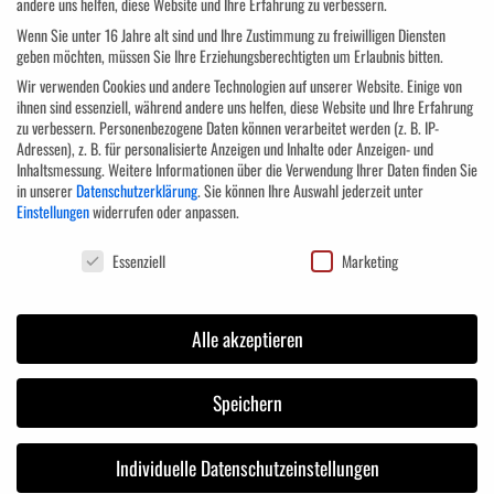
andere uns helfen, diese Website und Ihre Erfahrung zu verbessern.
Internes Marketing für das BGM
Wenn Sie unter 16 Jahre alt sind und Ihre Zustimmung zu freiwilligen Diensten
Gesundheitsprogramme einführen: individuell oder organisational?
geben möchten, müssen Sie Ihre Erziehungsberechtigten um Erlaubnis bitten.
Umsetzungsvorschläge und Fallbeispiele
Wir verwenden Cookies und andere Technologien auf unserer Website. Einige von
Vorstellung von konkreten Maßnahmen
ihnen sind essenziell, während andere uns helfen, diese Website und Ihre Erfahrung
zu verbessern.
Personenbezogene Daten können verarbeitet werden (z. B. IP-
Entwickeln Sie eine Gesundheits-Strategie für Ihr Unternehmen
Adressen), z. B. für personalisierte Anzeigen und Inhalte oder Anzeigen- und
Gesetzliche Rahmenbedingungen, die es zu beachten gilt
Inhaltsmessung.
Weitere Informationen über die Verwendung Ihrer Daten finden Sie
Erfolg messen: Harte Faktoren und weiche Faktoren
in unserer
Datenschutzerklärung
.
Sie können Ihre Auswahl jederzeit unter
Einstellungen
widerrufen oder anpassen.
Zielgruppe
Datenschutzeinstellungen
Essenziell
Marketing
Personalverantwortliche, Gesundheitsmanager und jeder, der ein
Alle akzeptieren
betriebliches Gesundheitsmanagement aufbauen oder weiterentwickeln
möchte.
Speichern
Anmeldung
Individuelle Datenschutzeinstellungen