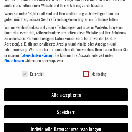
andere uns helfen, diese Website und Ihre Erfahrung zu verbessern.
Wie erkennt man den Wahrheitsgehalt einer Aussage?
Wenn Sie unter 16 Jahre alt sind und Ihre Zustimmung zu freiwilligen Diensten
Wie wird man mit schwierigen Bewerbern fertig?
geben möchten, müssen Sie Ihre Erziehungsberechtigten um Erlaubnis bitten.
Das richtige Verhalten des Interviewers
Wir verwenden Cookies und andere Technologien auf unserer Website. Einige von
Gesprächsbeendigung
ihnen sind essenziell, während andere uns helfen, diese Website und Ihre Erfahrung
Entscheidungsfindung und Vertragsabschluss
zu verbessern.
Personenbezogene Daten können verarbeitet werden (z. B. IP-
Adressen), z. B. für personalisierte Anzeigen und Inhalte oder Anzeigen- und
Organisation und Durchführung von Assessment Centern
Inhaltsmessung.
Weitere Informationen über die Verwendung Ihrer Daten finden Sie
Die Meisterung von heiklen Situationen
in unserer
Datenschutzerklärung
.
Sie können Ihre Auswahl jederzeit unter
Einstellungen
widerrufen oder anpassen.
Zielgruppe
Datenschutzeinstellungen
Essenziell
Marketing
Das Seminar „Einstellungsgespräche führen und Bewerberauswahl“ wendet
Alle akzeptieren
sich an Führungskräfte, Nachwuchs-Führungskräfte und
Personalverantwortliche, die Einstellungsgespräche wirkungsvoll und
systematisch führen möchten.
Speichern
Anmeldung
Individuelle Datenschutzeinstellungen