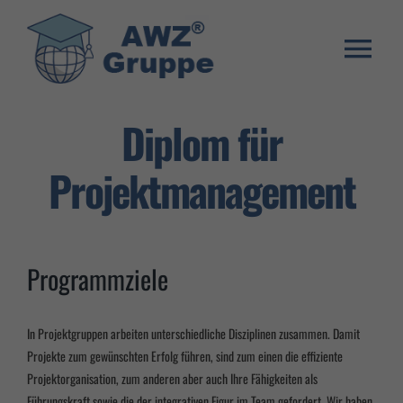
Zum
Inhalt
springen
Togg
Weiterbildung
Navi
Diplom für
Umschulung
Projektmanagement
Stellenangebote
Warenkorb
Programmziele
Franchise System
E-Learning Login
In Projektgruppen arbeiten unterschiedliche Disziplinen zusammen. Damit
Projekte zum gewünschten Erfolg führen, sind zum einen die effiziente
Projektorganisation, zum anderen aber auch Ihre Fähigkeiten als
Führungskraft sowie die der integrativen Figur im Team gefordert. Wir haben