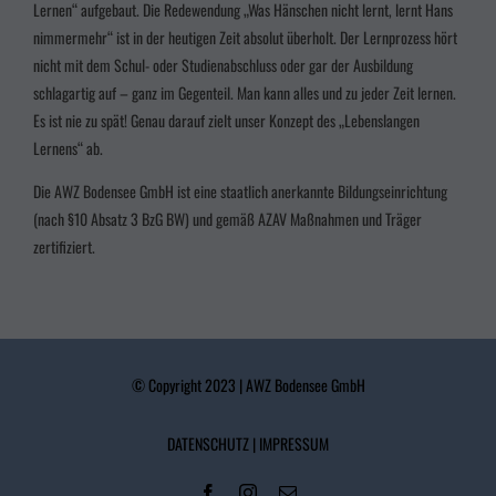
Lernen“ aufgebaut. Die Redewendung „Was Hänschen nicht lernt, lernt Hans
nimmermehr“ ist in der heutigen Zeit absolut überholt. Der Lernprozess hört
nicht mit dem Schul- oder Studienabschluss oder gar der Ausbildung
schlagartig auf – ganz im Gegenteil. Man kann alles und zu jeder Zeit lernen.
Es ist nie zu spät! Genau darauf zielt unser Konzept des „Lebenslangen
Lernens“ ab.
Die AWZ Bodensee GmbH ist eine staatlich anerkannte Bildungseinrichtung
(nach §10 Absatz 3
BzG BW
) und gemäß AZAV Maßnahmen und Träger
zertifiziert.
© Copyright 2023 | AWZ Bodensee GmbH
DATENSCHUTZ
|
IMPRESSUM