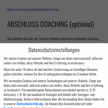
Führen ohne Vorgesetztenfunktion Seminar
ABSCHLUSS COACHING (optional)
Sie schließen das aus vier Seminar-Modulen und einem optionalen Coaching-
Modul bestehende Programm mit einem Diplom des Aus- und
Datenschutzeinstellungen
Weiterbildungszentrums Bodensee ab:
Wir nutzen Cookies auf unserer Website. Einige von ihnen sind essenziell, während
AWZ Bodensee Diplom für Projektmanagement
andere uns helfen, diese Website und Ihre Erfahrung zu verbessern.
Wenn Sie unter 16 Jahre alt sind und Ihre Zustimmung zu freiwilligen Diensten
Zielgruppe
geben möchten, müssen Sie Ihre Erziehungsberechtigten um Erlaubnis bitten.
Wir verwenden Cookies und andere Technologien auf unserer Website. Einige von
ihnen sind essenziell, während andere uns helfen, diese Website und Ihre Erfahrung
zu verbessern.
Personenbezogene Daten können verarbeitet werden (z. B. IP-
Dieses Qualifizierungsprogramm richtet sich an Projektverantwortliche,
Adressen), z. B. für personalisierte Anzeigen und Inhalte oder Anzeigen- und
Führungskräfte mit technischer Vorbildung sowie an Quereinsteiger, die erst
Inhaltsmessung.
Weitere Informationen über die Verwendung Ihrer Daten finden Sie
seit kurzem mit dem Projektmanagement betraut sind bzw. denen eine
in unserer
Datenschutzerklärung
.
Sie können Ihre Auswahl jederzeit unter