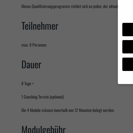
Datens
Dieses Qualifizierungsprogramm richtet sich an jeden, der aktuell oder zuk
Teilnehmer
max. 9 Personen
Dauer
8 Tage +
Wenn S
1 Coaching Termin (optional)
Sie Ihr
Wir ver
Die 4 Module müssen innerhalb von 12 Monaten belegt werden.
währen
können 
Anzeig
Modulgebühr
unsere