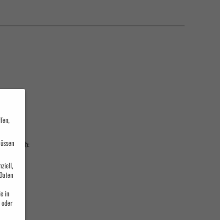
fen,
müssen
Bodensee ab:
ziell,
Daten
e in
 oder