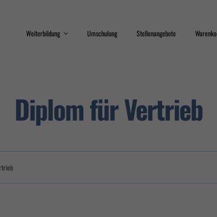
Weiterbildung
Umschulung
Stellenangebote
Warenko
Train the Trainer
Qualifizierungsprogram
Diplom für Vertrieb
Sicherheit
Interkulturelle
Kompetenz
Erste Hilfe
Datenschutz
rtrieb