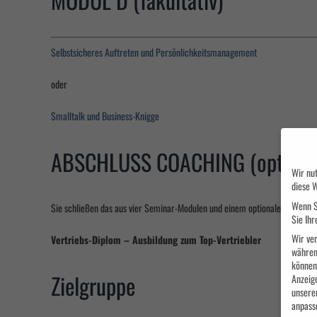
Selbstsicheres Auftreten und Persönlichkeitsmanagement
oder
Smalltalk und Business-Knigge
ABSCHLUSS COACHING (optiona
Wir nut
diese W
Wenn S
Sie schließen das aus vier Seminar-Modulen und einem optionalen Coach
Sie Ihr
Wir ver
Vertriebs-Diplom – Ausbildung zum Top-Vertriebler
währen
können 
Zielgruppe
Anzeig
unsere
anpass