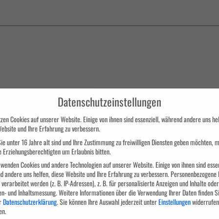
Datenschutzeinstellungen
l)
zen Cookies auf unserer Website. Einige von ihnen sind essenziell, während andere uns hel
ebsite und Ihre Erfahrung zu verbessern.
ie unter 16 Jahre alt sind und Ihre Zustimmung zu freiwilligen Diensten geben möchten, 
ing-Modul bestehende Programm mit einem Diplom des Aus- und Weiterbildungszentrums 
e Erziehungsberechtigten um Erlaubnis bitten.
wenden Cookies und andere Technologien auf unserer Website. Einige von ihnen sind essen
d andere uns helfen, diese Website und Ihre Erfahrung zu verbessern.
Personenbezogene 
verarbeitet werden (z. B. IP-Adressen), z. B. für personalisierte Anzeigen und Inhalte oder
en- und Inhaltsmessung.
Weitere Informationen über die Verwendung Ihrer Daten finden Si
r
Datenschutzerklärung
.
Sie können Ihre Auswahl jederzeit unter
Einstellungen
widerrufen
en.