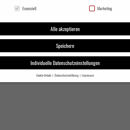
chutzeinstellungen
ünftig mit Aufgaben im Vertrieb betraut ist und sein Wissen und praktisches Vertriebspot
Essenziell
Marketing
Alle akzeptieren
Speichern
Individuelle Datenschutzeinstellungen
Cookie-Details
Datenschutzerklärung
Impressum
Datenschutzeinstellungen
ie unter 16 Jahre alt sind und Ihre Zustimmung zu freiwilligen Diensten geben möchten, 
e Erziehungsberechtigten um Erlaubnis bitten.
wenden Cookies und andere Technologien auf unserer Website. Einige von ihnen sind essen
d andere uns helfen, diese Website und Ihre Erfahrung zu verbessern.
Personenbezogene 
verarbeitet werden (z. B. IP-Adressen), z. B. für personalisierte Anzeigen und Inhalte oder
en- und Inhaltsmessung.
Weitere Informationen über die Verwendung Ihrer Daten finden Si
r
Datenschutzerklärung
.