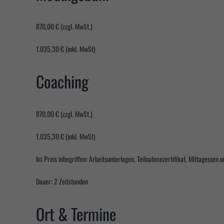
Wir nut
diese W
870,00 € (zzgl. MwSt.)
Al
1.035,30 € (inkl. MwSt)
Datens
Esse
Coaching
Essenz
erford
870,00 € (zzgl. MwSt.)
Mark
1.035,30 € (inkl. MwSt)
Market
Sie tu
Im Preis inbegriffen: Arbeitsunterlagen, Teilnahmezertifikat, Mittagessen 
Dauer: 2 Zeitstunden
power
Ort & Termine