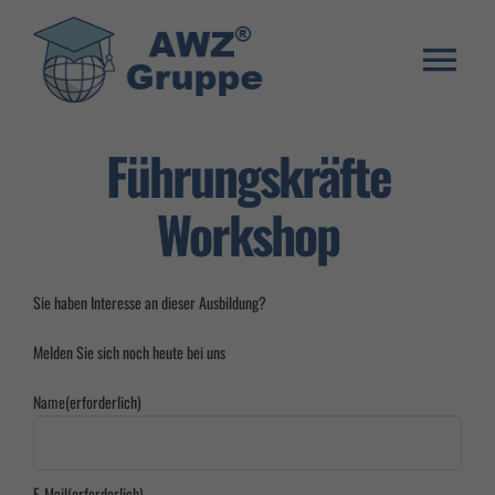
Zum
Inhalt
springen
Togg
Weiterbildung
Navi
Führungskräfte
Umschulung
Workshop
Stellenangebote
Warenkorb
Sie haben Interesse an dieser Ausbildung?
Franchise System
Melden Sie sich noch heute bei uns
E-Learning Login
Name
(erforderlich)
E-Mail
(erforderlich)