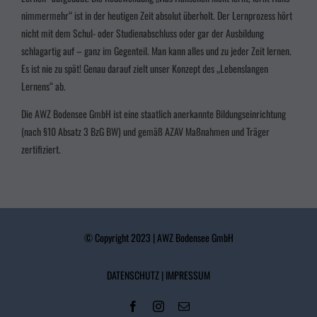
Inhaltsmessung.
Weitere Informationen über die Verwendung Ihrer Daten finden Sie
in unserer
Datenschutzerklärung
.
nimmermehr“ ist in der heutigen Zeit absolut überholt. Der Lernprozess hört
Wir nutzen Cookies auf unserer Website. Einige von ihnen sind essenziell, während
nicht mit dem Schul- oder Studienabschluss oder gar der Ausbildung
andere uns helfen, diese Website und Ihre Erfahrung zu verbessern.
schlagartig auf – ganz im Gegenteil. Man kann alles und zu jeder Zeit lernen.
Es ist nie zu spät! Genau darauf zielt unser Konzept des „Lebenslangen
Alle akzeptieren
Speichern
Lernens“ ab.
Zurück
Die AWZ Bodensee GmbH ist eine staatlich anerkannte Bildungseinrichtung
Datenschutzeinstellungen
Essenziell (3)
(nach §10 Absatz 3
BzG BW
) und gemäß AZAV Maßnahmen und Träger
zertifiziert.
Essenzielle Cookies ermöglichen grundlegende Funktionen und sind für die einwandfreie
Funktion der Website erforderlich.
Cookie-Informationen anzeigen
Marketing (2)
Marke
© Copyright 2023 | AWZ Bodensee GmbH
Marketing-Cookies werden von Drittanbietern oder Publishern verwendet, um
personalisierte Werbung anzuzeigen. Sie tun dies, indem sie Besucher über Websites hinweg
verfolgen.
DATENSCHUTZ
|
IMPRESSUM
Cookie-Informationen anzeigen
powered by Borlabs Cookie
Datenschutzerklärung
Impressum