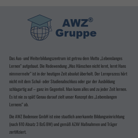
geben möchten, müssen Sie Ihre Erziehungsberechtigten um Erlaubnis bitten.
Wir verwenden Cookies und andere Technologien auf unserer Website. Einige von
ihnen sind essenziell, während andere uns helfen, diese Website und Ihre Erfahrung
zu verbessern.
Personenbezogene Daten können verarbeitet werden (z. B. IP-
Adressen), z. B. für personalisierte Anzeigen und Inhalte oder Anzeigen- und
Inhaltsmessung.
Weitere Informationen über die Verwendung Ihrer Daten finden Sie
in unserer
Datenschutzerklärung
.
Wir nutzen Cookies auf unserer Website. Einige von ihnen sind essenziell, während
andere uns helfen, diese Website und Ihre Erfahrung zu verbessern.
Das Aus- und Weiterbildungszentrum ist getreu dem Motto „Lebenslanges
Alle akzeptieren
Speichern
Lernen“ aufgebaut. Die Redewendung „Was Hänschen nicht lernt, lernt Hans
nimmermehr“ ist in der heutigen Zeit absolut überholt. Der Lernprozess hört
Zurück
nicht mit dem Schul- oder Studienabschluss oder gar der Ausbildung
Datenschutzeinstellungen
schlagartig auf – ganz im Gegenteil. Man kann alles und zu jeder Zeit lernen.
Essenziell (3)
Es ist nie zu spät! Genau darauf zielt unser Konzept des „Lebenslangen
Essenzielle Cookies ermöglichen grundlegende Funktionen und sind für die einwandfreie
Lernens“ ab.
Funktion der Website erforderlich.
Cookie-Informationen anzeigen
Die AWZ Bodensee GmbH ist eine staatlich anerkannte Bildungseinrichtung
(nach §10 Absatz 3
BzG BW
) und gemäß AZAV Maßnahmen und Träger
Marketing (2)
Marke
zertifiziert.