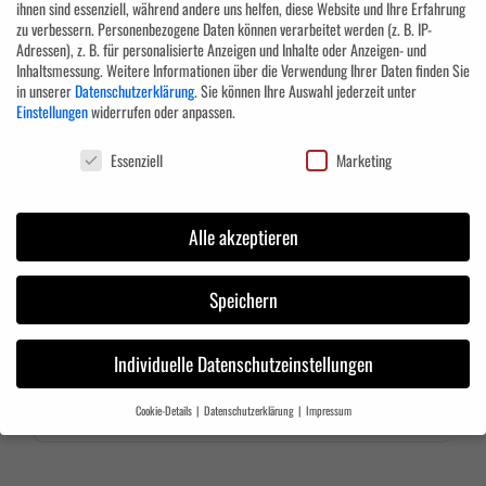
ihnen sind essenziell, während andere uns helfen, diese Website und Ihre Erfahrung
Übungsschießen
zu verbessern.
Personenbezogene Daten können verarbeitet werden (z. B. IP-
Adressen), z. B. für personalisierte Anzeigen und Inhalte oder Anzeigen- und
Inhaltsmessung.
Weitere Informationen über die Verwendung Ihrer Daten finden Sie
Zielgruppe:
in unserer
Datenschutzerklärung
.
Sie können Ihre Auswahl jederzeit unter
Einstellungen
widerrufen oder anpassen.
Datenschutzeinstellungen
Motivierte Berufseinsteiger mit Interesse und einer Eignung für die
Essenziell
Marketing
Personenschutz-Branche.
Anmeldung
Alle akzeptieren
AUGUST, 2026
Speichern
Individuelle Datenschutzeinstellungen
Cookie-Details
Datenschutzerklärung
Impressum
NO EVENTS
Datenschutzeinstellungen
Wenn Sie unter 16 Jahre alt sind und Ihre Zustimmung zu freiwilligen Diensten