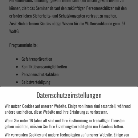
Personenschutz unbedingt gewährleistet sein. Um diesen gewährleisten zu
können, zielt das Seminar darauf den zukünftigen Personenschützer mit den
erforderlichen Sicherheits- und Schutzkonzepten vertraut zu machen.
Zusätzlich erlernen Sie das nötige Wissen für die Waffensachkunde gem. §7
WaffG.
Programminhalte:
Gefahrenprävention
Konfliktlösungsmöglichkeiten
Personenschutztaktiken
Selbstverteidigung
Teamfähigkeit
Datenschutzeinstellungen
Rechtskunde für Sicherheitsbeauftragte
Kompetenter Umgang mit technischen Hilfsmitteln
Wir nutzen Cookies auf unserer Website. Einige von ihnen sind essenziell, während
andere uns helfen, diese Website und Ihre Erfahrung zu verbessern.
Waffenrechtliche Begriffe
Wenn Sie unter 16 Jahre alt sind und Ihre Zustimmung zu freiwilligen Diensten
Waffenarten
geben möchten, müssen Sie Ihre Erziehungsberechtigten um Erlaubnis bitten.
Transport von Waffen
Wir verwenden Cookies und andere Technologien auf unserer Website. Einige von
Munitionslehre