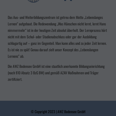
zu verbessern.
Personenbezogene Daten können verarbeitet werden (z. B. IP-
Adressen), z. B. für personalisierte Anzeigen und Inhalte oder Anzeigen- und
Inhaltsmessung.
Weitere Informationen über die Verwendung Ihrer Daten finden Sie
Das Aus- und Weiterbildungszentrum ist getreu dem Motto „Lebenslanges
in unserer
Datenschutzerklärung
.
Wir nutzen Cookies auf unserer Website. Einige von ihnen sind essenziell, während
Lernen“ aufgebaut. Die Redewendung „Was Hänschen nicht lernt, lernt Hans
andere uns helfen, diese Website und Ihre Erfahrung zu verbessern.
nimmermehr“ ist in der heutigen Zeit absolut überholt. Der Lernprozess hört
nicht mit dem Schul- oder Studienabschluss oder gar der Ausbildung
Alle akzeptieren
Speichern
schlagartig auf – ganz im Gegenteil. Man kann alles und zu jeder Zeit lernen.
Zurück
Es ist nie zu spät! Genau darauf zielt unser Konzept des „Lebenslangen
Datenschutzeinstellungen
Lernens“ ab.
Essenziell (3)
Die AWZ Bodensee GmbH ist eine staatlich anerkannte Bildungseinrichtung
Essenzielle Cookies ermöglichen grundlegende Funktionen und sind für die einwandfreie
(nach §10 Absatz 3
BzG BW
) und gemäß AZAV Maßnahmen und Träger
Funktion der Website erforderlich.
zertifiziert.
Cookie-Informationen anzeigen
Marketing (2)
Marke
Marketing-Cookies werden von Drittanbietern oder Publishern verwendet, um
personalisierte Werbung anzuzeigen. Sie tun dies, indem sie Besucher über Websites hinweg
© Copyright 2023 | AWZ Bodensee GmbH
verfolgen.