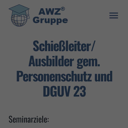
Zum
Inhalt
springen
Togg
Weiterbildung
Navi
Schießleiter/
Umschulung
Ausbilder gem.
Stellenangebote
Personenschutz und
Warenkorb
DGUV 23
Franchise System
E-Learning Login
Seminarziele: