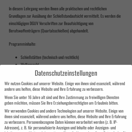
In diesem Lehrgang werden Ihnen alle praktischen und rechtlichen
Grundlagen zur Ausübung der Schießstandaufsicht vermittelt. Es werden die
einschlägigen DGUV Vorschriften zur Beaufsichtigung von
Berufswaffenträgern (Quartalsschießen) abgehandelt.
Programminhalte:
Schießstätten (technisch und rechtlich)
Waffenrecht
Datenschutzeinstellungen
Verwaltungsvorschriften
Unfälle
Wir nutzen Cookies auf unserer Website. Einige von ihnen sind essenziell, während
Waffentechnik (Geschosswirkung)
andere uns helfen, diese Website und Ihre Erfahrung zu verbessern.
Beaufsichtigung von Berufswaffenträgern
Wenn Sie unter 16 Jahre alt sind und Ihre Zustimmung zu freiwilligen Diensten
geben möchten, müssen Sie Ihre Erziehungsberechtigten um Erlaubnis bitten.
Zielgruppe:
Wir verwenden Cookies und andere Technologien auf unserer Website. Einige von
ihnen sind essenziell, während andere uns helfen, diese Website und Ihre Erfahrung
zu verbessern.
Personenbezogene Daten können verarbeitet werden (z. B. IP-
Adressen), z. B. für personalisierte Anzeigen und Inhalte oder Anzeigen- und
Seminar richtet sich sowohl an berufserfahrene Personenschützer. Zur