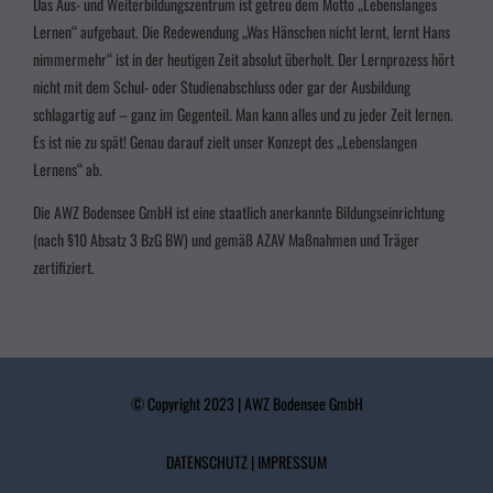
Das Aus- und Weiterbildungszentrum ist getreu dem Motto „Lebenslanges
powered by Borlabs Cookie
Datenschutzerklärung
Impressum
Lernen“ aufgebaut. Die Redewendung „Was Hänschen nicht lernt, lernt Hans
nimmermehr“ ist in der heutigen Zeit absolut überholt. Der Lernprozess hört
nicht mit dem Schul- oder Studienabschluss oder gar der Ausbildung
schlagartig auf – ganz im Gegenteil. Man kann alles und zu jeder Zeit lernen.
Es ist nie zu spät! Genau darauf zielt unser Konzept des „Lebenslangen
Lernens“ ab.
Die AWZ Bodensee GmbH ist eine staatlich anerkannte Bildungseinrichtung
(nach §10 Absatz 3
BzG BW
) und gemäß AZAV Maßnahmen und Träger
zertifiziert.
© Copyright 2023 | AWZ Bodensee GmbH
DATENSCHUTZ
|
IMPRESSUM