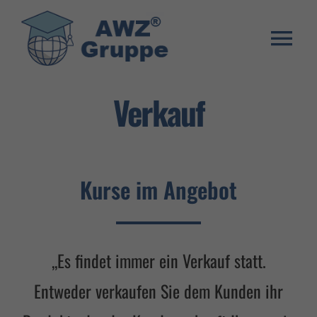
Zum
Inhalt
springen
Togg
Weiterbildung
Navi
Verkauf
Umschulung
Stellenangebote
Kurse im Angebot
Warenkorb
Franchise System
E-Learning Login
,,Es findet immer ein Verkauf statt.
Entweder verkaufen Sie dem Kunden ihr