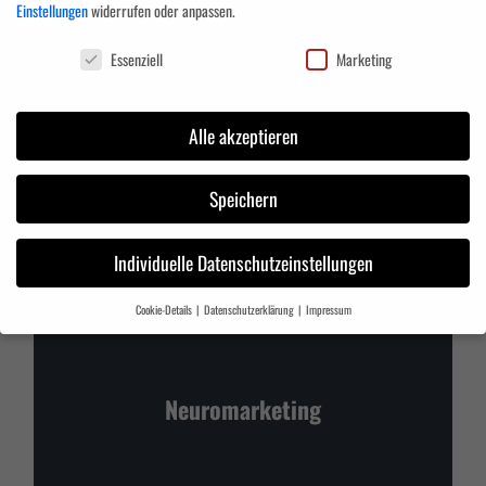
Einstellungen
widerrufen oder anpassen.
Datenschutzeinstellungen
Essenziell
Marketing
Alle akzeptieren
Kundenorientierung
Speichern
Individuelle Datenschutzeinstellungen
Cookie-Details
Datenschutzerklärung
Impressum
Datenschutzeinstellungen
Wenn Sie unter 16 Jahre alt sind und Ihre Zustimmung zu freiwilligen Diensten
geben möchten, müssen Sie Ihre Erziehungsberechtigten um Erlaubnis bitten.
Neuromarketing
Wir verwenden Cookies und andere Technologien auf unserer Website. Einige von
ihnen sind essenziell, während andere uns helfen, diese Website und Ihre Erfahrung
zu verbessern.
Personenbezogene Daten können verarbeitet werden (z. B. IP-
Adressen), z. B. für personalisierte Anzeigen und Inhalte oder Anzeigen- und