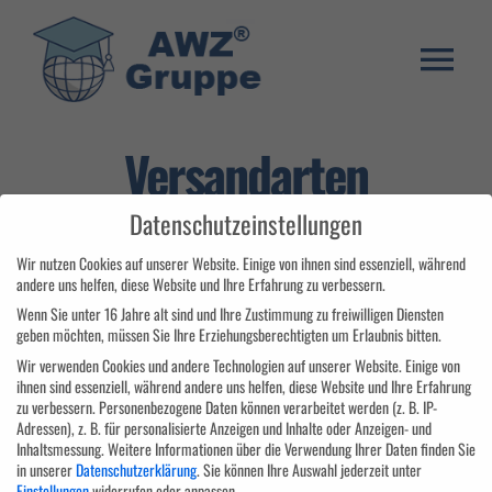
Zum
Inhalt
springen
Togg
Weiterbildung
Navi
Versandarten
Umschulung
Datenschutzeinstellungen
Stellenangebote
Wir nutzen Cookies auf unserer Website. Einige von ihnen sind essenziell, während
andere uns helfen, diese Website und Ihre Erfahrung zu verbessern.
Warenkorb
Wenn Sie unter 16 Jahre alt sind und Ihre Zustimmung zu freiwilligen Diensten
geben möchten, müssen Sie Ihre Erziehungsberechtigten um Erlaubnis bitten.
Franchise System
Wir verwenden Cookies und andere Technologien auf unserer Website. Einige von
ihnen sind essenziell, während andere uns helfen, diese Website und Ihre Erfahrung
E-Learning Login
zu verbessern.
Personenbezogene Daten können verarbeitet werden (z. B. IP-
Adressen), z. B. für personalisierte Anzeigen und Inhalte oder Anzeigen- und
Inhaltsmessung.
Weitere Informationen über die Verwendung Ihrer Daten finden Sie
in unserer
Datenschutzerklärung
.
Sie können Ihre Auswahl jederzeit unter
Das Aus- und Weiterbildungszentrum ist getreu dem Motto „Lebenslanges
Einstellungen
widerrufen oder anpassen.