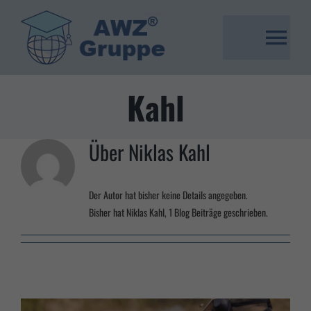
Zum
Inhalt
springen
Togg
Navi
Kahl
Weiterbildung
Umschulung
Über
Niklas Kahl
Stellenangebote
Der Autor hat bisher keine Details angegeben.
Bisher hat Niklas Kahl, 1 Blog Beiträge geschrieben.
Warenkorb
Franchise System