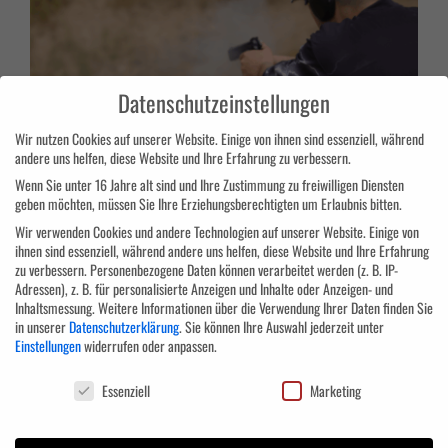
E-Learning Login
Datenschutzeinstellungen
Wir nutzen Cookies auf unserer Website. Einige von ihnen sind essenziell, während
andere uns helfen, diese Website und Ihre Erfahrung zu verbessern.
Wenn Sie unter 16 Jahre alt sind und Ihre Zustimmung zu freiwilligen Diensten
geben möchten, müssen Sie Ihre Erziehungsberechtigten um Erlaubnis bitten.
Wir verwenden Cookies und andere Technologien auf unserer Website. Einige von
ihnen sind essenziell, während andere uns helfen, diese Website und Ihre Erfahrung
zu verbessern.
Personenbezogene Daten können verarbeitet werden (z. B. IP-
Starte jetzt deine Ausbildung zur Waffensachkunde
Adressen), z. B. für personalisierte Anzeigen und Inhalte oder Anzeigen- und
gemäß §7 WaffG
Inhaltsmessung.
Weitere Informationen über die Verwendung Ihrer Daten finden Sie
in unserer
Datenschutzerklärung
.
Sie können Ihre Auswahl jederzeit unter
Einstellungen
widerrufen oder anpassen.
Der sichere und verantwortungsvolle Umgang mit Waffen ist nicht
Datenschutzeinstellungen
Essenziell
Marketing
für
Von
Niklas Kahl
|
Oktober 24th, 2025
|
Allgemein
|
Kommentare deaktiviert
Starte
Weiterlesen
jetzt