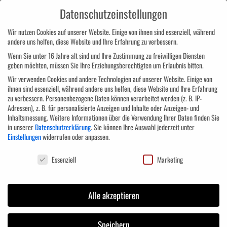
Datenschutzeinstellungen
Wir nutzen Cookies auf unserer Website. Einige von ihnen sind essenziell, während
andere uns helfen, diese Website und Ihre Erfahrung zu verbessern.
Wenn Sie unter 16 Jahre alt sind und Ihre Zustimmung zu freiwilligen Diensten
geben möchten, müssen Sie Ihre Erziehungsberechtigten um Erlaubnis bitten.
Agiles Arbeiten im Unternehmen
Wir verwenden Cookies und andere Technologien auf unserer Website. Einige von
ihnen sind essenziell, während andere uns helfen, diese Website und Ihre Erfahrung
Durch das digitale Zeitalter sind Unternehmen dazu gezwungen immer
zu verbessern.
Personenbezogene Daten können verarbeitet werden (z. B. IP-
Adressen), z. B. für personalisierte Anzeigen und Inhalte oder Anzeigen- und
Inhaltsmessung.
Weitere Informationen über die Verwendung Ihrer Daten finden Sie
für
Von
Filip Antunovic
|
Mai 2nd, 2022
|
Allgemein
|
Kommentare deaktiviert
in unserer
Datenschutzerklärung
.
Sie können Ihre Auswahl jederzeit unter
Agiles
Weiterlesen
Einstellungen
widerrufen oder anpassen.
Arbeiten
Datenschutzeinstellungen
im
Essenziell
Marketing
Unternehmen
f
s
Alle akzeptieren
Speichern