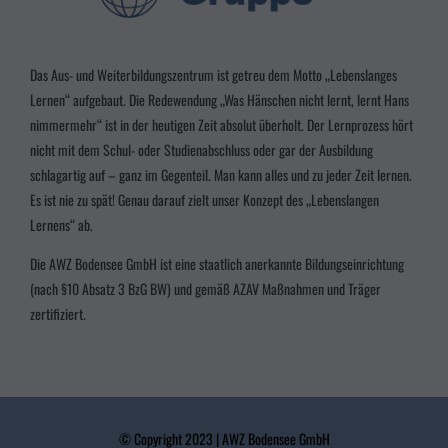
Essenziell (3)
Essenzielle Cookies ermöglichen grundlegende Funktionen und sind für die einwandfreie
Funktion der Website erforderlich.
Das Aus- und Weiterbildungszentrum ist getreu dem Motto „Lebenslanges
Cookie-Informationen anzeigen
Lernen“ aufgebaut. Die Redewendung „Was Hänschen nicht lernt, lernt Hans
nimmermehr“ ist in der heutigen Zeit absolut überholt. Der Lernprozess hört
Marketing (2)
Marke
nicht mit dem Schul- oder Studienabschluss oder gar der Ausbildung
schlagartig auf – ganz im Gegenteil. Man kann alles und zu jeder Zeit lernen.
Marketing-Cookies werden von Drittanbietern oder Publishern verwendet, um
personalisierte Werbung anzuzeigen. Sie tun dies, indem sie Besucher über Websites hinweg
Es ist nie zu spät! Genau darauf zielt unser Konzept des „Lebenslangen
verfolgen.
Lernens“ ab.
Cookie-Informationen anzeigen
Die AWZ Bodensee GmbH ist eine staatlich anerkannte Bildungseinrichtung
powered by Borlabs Cookie
Datenschutzerklärung
Impressum
(nach §10 Absatz 3
BzG BW
) und gemäß AZAV Maßnahmen und Träger
zertifiziert.
© Copyright 2023 | AWZ Bodensee GmbH