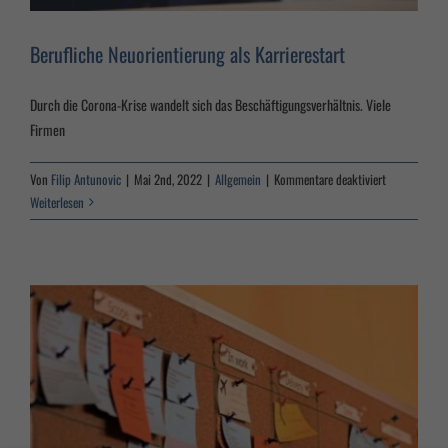
E-Learning Login
Berufliche Neuorientierung als Karrierestart
Durch die Corona-Krise wandelt sich das Beschäftigungsverhältnis. Viele
Firmen
für
Von
Filip Antunovic
|
Mai 2nd, 2022
|
Allgemein
|
Kommentare deaktiviert
Berufliche
Weiterlesen
Neuorientier
als
Karrierestart