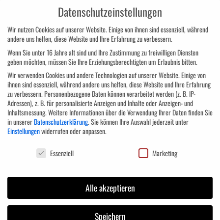
Datenschutzeinstellungen
ihre Fähigkeiten noch weiter. Bei uns erlernen Sie viele verschiedene
Entspannungstechnik für die Praxis und wir helfen ihnen Ihre
Wir nutzen Cookies auf unserer Website. Einige von ihnen sind essenziell, während
Widerstandskraft, Konfliktfähigkeit und ihr Stressmanagement zu verbessern
andere uns helfen, diese Website und Ihre Erfahrung zu verbessern.
und zu Stärken.
Wenn Sie unter 16 Jahre alt sind und Ihre Zustimmung zu freiwilligen Diensten
geben möchten, müssen Sie Ihre Erziehungsberechtigten um Erlaubnis bitten.
Wir verwenden Cookies und andere Technologien auf unserer Website. Einige von
ihnen sind essenziell, während andere uns helfen, diese Website und Ihre Erfahrung
zu verbessern.
Personenbezogene Daten können verarbeitet werden (z. B. IP-
Adressen), z. B. für personalisierte Anzeigen und Inhalte oder Anzeigen- und
Inhaltsmessung.
Weitere Informationen über die Verwendung Ihrer Daten finden Sie
in unserer
Datenschutzerklärung
.
Sie können Ihre Auswahl jederzeit unter
Einstellungen
widerrufen oder anpassen.
Datenschutzeinstellungen
Essenziell
Marketing
Alle akzeptieren
Speichern