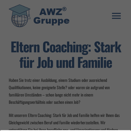
Zum
Inhalt
springen
Togg
Weiterbildung
Navi
Eltern Coaching: Stark
Umschulung
für Job und Familie
Stellenangebote
Warenkorb
Haben Sie trotz einer Ausbildung, einem Studium oder ausreichend
Qualifikationen, keine geeignete Stelle? oder waren sie aufgrund von
Franchise System
familiären Umständen – schon lange nicht mehr in einem
Beschäftigungsverhältnis oder suchen einen Job?
E-Learning Login
Mit unserem Eltern Coaching: Stark für Job und Familie helfen wir Ihnen das
Gleichgewicht zwischen Beruf und Familie wiederherzustellen. Wir
unterstützen Sie bei ihrer berufliche neu- und Umorientierung und fördern