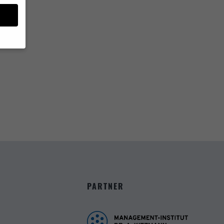
müssen
ziell,
Daten
e in
fen,
Zurück
PARTNER