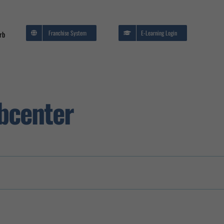
Franchise System
E-Learning Login
rb
EDV/IT Seminare
me
bcenter
Brandschutz und
Evakuierung