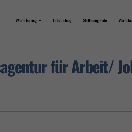
Weiterbildung
Umschulung
Stellenangebote
Warenko
Train the Trainer
Qualifizierungsprogram
agentur für Arbeit/ Jo
Sicherheit
Interkulturelle
Kompetenz
Erste Hilfe
Datenschutz