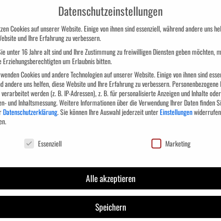
e Wiedereingliederung in das Arbeitsleben vorbere
Datenschutzeinstellungen
zen Cookies auf unserer Website. Einige von ihnen sind essenziell, während andere uns hel
 für Arbeit und das Jobcenter finden auf dieser We
ebsite und Ihre Erfahrung zu verbessern.
ie wir die Lehrveranstaltungen inhaltlich als auch
ie unter 16 Jahre alt sind und Ihre Zustimmung zu freiwilligen Diensten geben möchten, 
e Erziehungsberechtigten um Erlaubnis bitten.
wenden Cookies und andere Technologien auf unserer Website. Einige von ihnen sind essen
d andere uns helfen, diese Website und Ihre Erfahrung zu verbessern.
Personenbezogene 
verarbeitet werden (z. B. IP-Adressen), z. B. für personalisierte Anzeigen und Inhalte oder
tlung
en- und Inhaltsmessung.
Weitere Informationen über die Verwendung Ihrer Daten finden Si
r
Datenschutzerklärung
.
Sie können Ihre Auswahl jederzeit unter
Einstellungen
widerrufen
en.
chutzeinstellungen
derung ins Arbeitsleben ein. Egal, aus welchem Grund und Ber
Essenziell
Marketing
Alle akzeptieren
Speichern
leichterung Ihrer Beratungstätigkeit