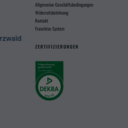
Allgemeine Geschäftsbedingungen
Cookie-Informationen anzeigen
Widerrufsbelehrung
eting (2)
Kontakt
Franchise System
ing-Cookies werden von Drittanbietern oder Publishern verwendet, um personalisierte Werbung anzuze
n dies, indem sie Besucher über Websites hinweg verfolgen.
Cookie-Informationen anzeigen
ZERTIFIZIERUNGEN
ed by Borlabs Cookie
Datenschutzerklärung
I