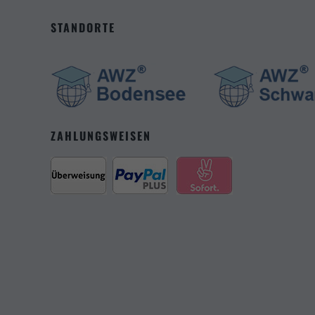
STANDORTE
Mark
Market
Sie tu
power
ZAHLUNGSWEISEN