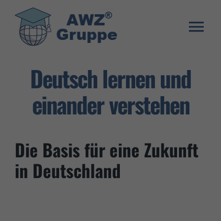
Zum
Inhalt
springen
Togg
Weiterbildung
Navi
Deutsch lernen und
Umschulung
einander verstehen
Stellenangebote
Warenkorb
Die Basis für eine Zukunft
Franchise System
in Deutschland
E-Learning Login