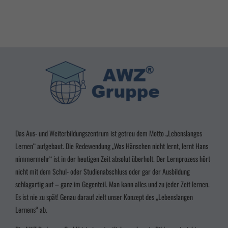
Alle akzeptieren
Speichern
Zurück
Datenschutzeinstellungen
Essenziell (3)
Essenzielle Cookies ermöglichen grundlegende Funktionen und sind für die einwandfreie
Funktion der Website erforderlich.
Cookie-Informationen anzeigen
Marketing (2)
Marke
Das Aus- und Weiterbildungszentrum ist getreu dem Motto „Lebenslanges
Marketing-Cookies werden von Drittanbietern oder Publishern verwendet, um
Lernen“ aufgebaut. Die Redewendung „Was Hänschen nicht lernt, lernt Hans
personalisierte Werbung anzuzeigen. Sie tun dies, indem sie Besucher über Websites hinweg
verfolgen.
nimmermehr“ ist in der heutigen Zeit absolut überholt. Der Lernprozess hört
Cookie-Informationen anzeigen
nicht mit dem Schul- oder Studienabschluss oder gar der Ausbildung
schlagartig auf – ganz im Gegenteil. Man kann alles und zu jeder Zeit lernen.
powered by Borlabs Cookie
Datenschutzerklärung
Impressum
Es ist nie zu spät! Genau darauf zielt unser Konzept des „Lebenslangen
Lernens“ ab.