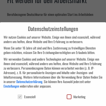
Berufsbezogene Deutschkurse für einen optimalen Start ins Arbeitsleben
Datenschutzeinstellungen
Für Einsteiger und Fortgeschrittene
Wir nutzen Cookies auf unserer Website. Einige von ihnen sind essenziell, während
andere uns helfen, diese Website und Ihre Erfahrung zu verbessern.
Wenn Sie unter 16 Jahre alt sind und Ihre Zustimmung zu freiwilligen Diensten
geben möchten, müssen Sie Ihre Erziehungsberechtigten um Erlaubnis bitten.
Unsere zertifizierten Aus- und Weiterbildungen sind ideal für Menschen mit
und ohne Vorkenntnisse der Sprache
Wir verwenden Cookies und andere Technologien auf unserer Website. Einige von
ihnen sind essenziell, während andere uns helfen, diese Website und Ihre Erfahrung
zu verbessern.
Personenbezogene Daten können verarbeitet werden (z. B. IP-
Die deutsche Sprache
Adressen), z. B. für personalisierte Anzeigen und Inhalte oder Anzeigen- und
Inhaltsmessung.
Weitere Informationen über die Verwendung Ihrer Daten finden Sie
in unserer
Datenschutzerklärung
.
Sie können Ihre Auswahl jederzeit unter
schnell und erfolgreich
Einstellungen
widerrufen oder anpassen.
lernen
Datenschutzeinstellungen
Essenziell
Marketing