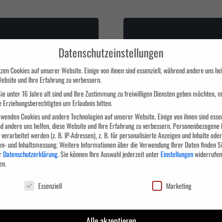
mmunikation und
Change Managem
Datenschutzeinstellungen
iale Kompetenz für
Seminar
Führungskräfte
zen Cookies auf unserer Website. Einige von ihnen sind essenziell, während andere uns hel
ebsite und Ihre Erfahrung zu verbessern.
ie unter 16 Jahre alt sind und Ihre Zustimmung zu freiwilligen Diensten geben möchten, 
e Erziehungsberechtigten um Erlaubnis bitten.
wenden Cookies und andere Technologien auf unserer Website. Einige von ihnen sind essen
d andere uns helfen, diese Website und Ihre Erfahrung zu verbessern.
Personenbezogene 
verarbeitet werden (z. B. IP-Adressen), z. B. für personalisierte Anzeigen und Inhalte oder
en- und Inhaltsmessung.
Weitere Informationen über die Verwendung Ihrer Daten finden Si
r
Datenschutzerklärung
.
Sie können Ihre Auswahl jederzeit unter
Einstellungen
widerrufen
Psychologie für
Chefassistenz
en.
Führungskräfte
chutzeinstellungen
Essenziell
Marketing
Alle akzeptieren