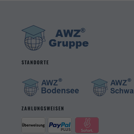
Datens
Esse
Essenz
erford
Mark
Market
STANDORTE
Sie tu
power
ZAHLUNGSWEISEN