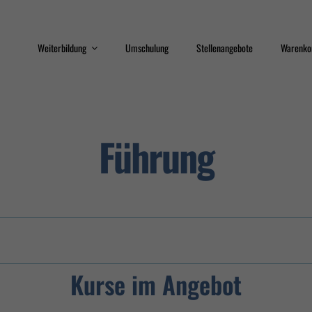
Weiterbildung
Umschulung
Stellenangebote
Warenko
Train the Trainer
Qualifizierungsprogram
Führung
Sicherheit
Interkulturelle
Kompetenz
Erste Hilfe
Datenschutz
Kurse im Angebot