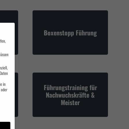
ent
Boxenstopp Führung
fen,
müssen
ziell,
Daten
e in
Führungstraining für
 oder
Nachwuchskräfte &
Meister