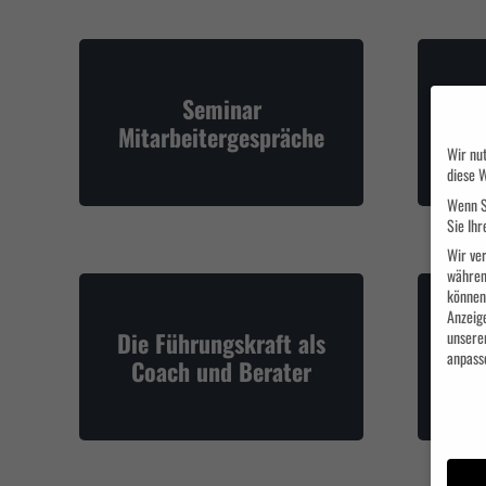
Ko
Seminar
soz
Mitarbeitergespräche
Wir nut
diese W
Wenn S
Sie Ihr
Wir ver
währen
können 
Anzeig
unsere
Die Führungskraft als
anpass
Coach und Berater
Datens