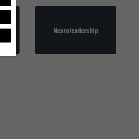
s
Neuroleadership
ns
müssen
ziell,
Daten
e in
fen,
Zurück