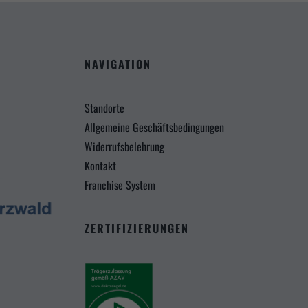
chutzeinstellungen
nziell (3)
ielle Cookies ermöglichen grundlegende Funktionen und sind für die einwandfreie Funktion der Website
erlich.
NAVIGATION
Cookie-Informationen anzeigen
eting (2)
Standorte
Allgemeine Geschäftsbedingungen
ing-Cookies werden von Drittanbietern oder Publishern verwendet, um personalisierte Werbung anzuze
n dies, indem sie Besucher über Websites hinweg verfolgen.
Widerrufsbelehrung
Cookie-Informationen anzeigen
Kontakt
Franchise System
ed by Borlabs Cookie
Datenschutzerklärung
I
ZERTIFIZIERUNGEN