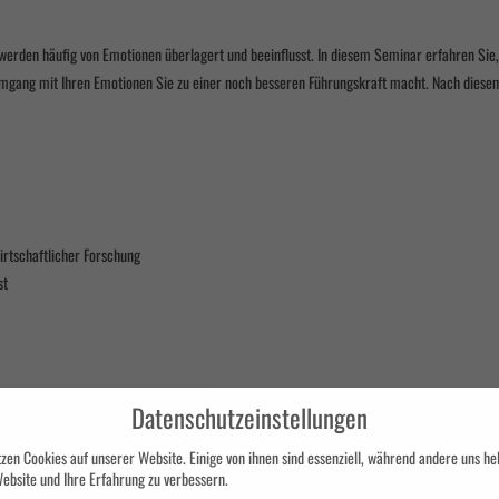
werden häufig von Emotionen überlagert und beeinflusst. In diesem Seminar erfahren Sie
 Umgang mit Ihren Emotionen Sie zu einer noch besseren Führungskraft macht. Nach diese
rtschaftlicher Forschung
st
Datenschutzeinstellungen
zen Cookies auf unserer Website. Einige von ihnen sind essenziell, während andere uns hel
haftlichen Erkenntnissen
ebsite und Ihre Erfahrung zu verbessern.