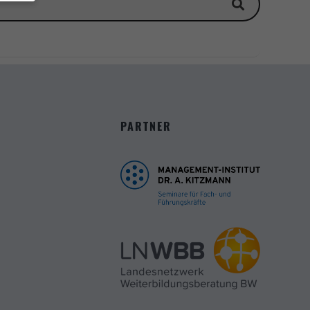
müssen
ziell,
Daten
e in
fen,
PARTNER
Zurück
Marketing