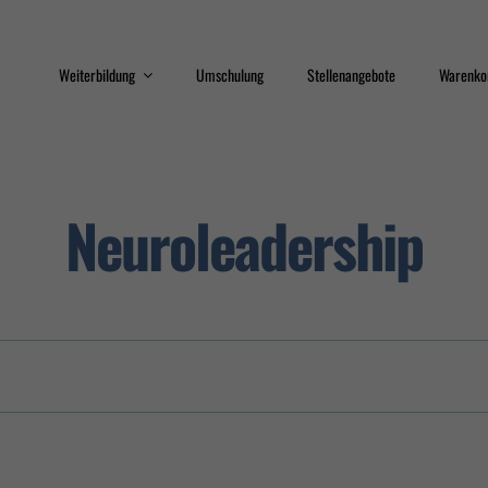
Weiterbildung
Umschulung
Stellenangebote
Warenko
Train the Trainer
Qualifizierungsprogram
Neuroleadership
Sicherheit
Interkulturelle
Kompetenz
Erste Hilfe
Datenschutz