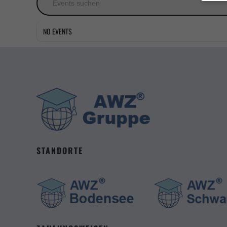
Wenn S
Sie Ihr
NO EVENTS
Wir ver
währen
können 
Anzeig
unsere
Wir nut
diese W
Al
Datens
STANDORTE
Esse
Essenz
erford
Mark