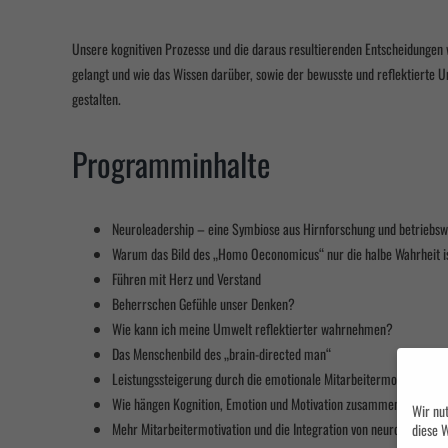
Unsere kognitiven Prozesse und die daraus resultierenden Entscheidungen 
gelangt und wie das Wissen darüber, sowie der bewusste und reflektierte
gestalten.
Programminhalte
Neuroleadership – eine Symbiose aus Hirnforschung und betriebswi
Warum das Bild des „Homo Oeconomicus“ nur die halbe Wahrheit i
Führen mit Herz und Verstand
Beherrschen Gefühle unser Denken?
Wie kann ich meine Umwelt reflektierter wahrnehmen?
Das Menschenbild des „brain-directed man“
Leistungssteigerung durch die emotionale Mitarbeitermotivation
Wie hängen Kognition, Emotion und Motivation zusammen?
Wir nut
Mehr Mitarbeitermotivation und die Integration von neurowissensc
diese W