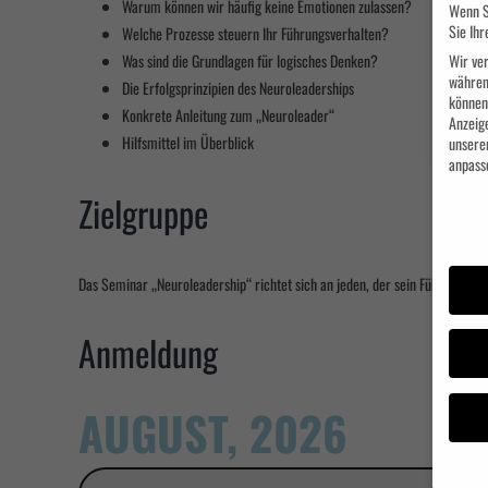
Warum können wir häufig keine Emotionen zulassen?
Wenn S
Sie Ihr
Welche Prozesse steuern Ihr Führungsverhalten?
Was sind die Grundlagen für logisches Denken?
Wir ver
währen
Die Erfolgsprinzipien des Neuroleaderships
können 
Konkrete Anleitung zum „Neuroleader“
Anzeig
Hilfsmittel im Überblick
unsere
anpass
Zielgruppe
Datens
Das Seminar „Neuroleadership“ richtet sich an jeden, der sein Führungsve
Anmeldung
AUGUST, 2026