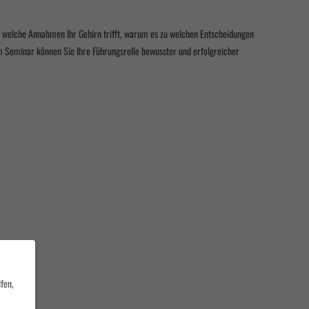
, welche Annahmen Ihr Gehirn trifft, warum es zu welchen Entscheidungen
m Seminar können Sie Ihre Führungsrolle bewusster und erfolgreicher
fen,