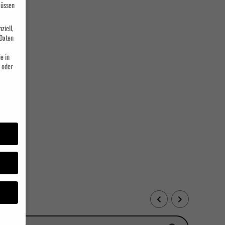
müssen
ziell,
Daten
e in
 oder