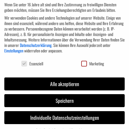
ABSCHLUSS COACHING (optional)
Wenn Sie unter 16 Jahre alt sind und Ihre Zustimmung zu freiwilligen Diensten
geben möchten, müssen Sie Ihre Erziehungsberechtigten um Erlaubnis bitten.
Wir verwenden Cookies und andere Technologien auf unserer Website. Einige von
Sie schließen das aus vier Modulen und einem optionalen Coaching-Modul
ihnen sind essenziell, während andere uns helfen, diese Website und Ihre Erfahrung
bestehende Programm mit einem Diplom des Aus- und
zu verbessern.
Personenbezogene Daten können verarbeitet werden (z. B. IP-
Weiterbildungszentrum Bodensee ab:
Adressen), z. B. für personalisierte Anzeigen und Inhalte oder Anzeigen- und
Inhaltsmessung.
Weitere Informationen über die Verwendung Ihrer Daten finden Sie
in unserer
Datenschutzerklärung
.
Sie können Ihre Auswahl jederzeit unter
AWZ Bodensee Diplom Führung I
Einstellungen
widerrufen oder anpassen.
Zielgruppe
Datenschutzeinstellungen
Essenziell
Marketing
Dieses Qualifizierungsprogramm richtet sich an Nachwuchs-Führungskräfte,
Alle akzeptieren
Führungskräfte mit Weiterbildungswünschen sowie an Quereinsteiger, die
erst seit kurzem in der Führungsverantwortung stehen oder denen eine
Speichern
Führungsposition in Aussicht gestellt wurde.
Teilnehmer
Individuelle Datenschutzeinstellungen