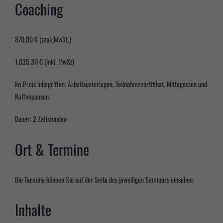
Cookie-Informationen anzeigen
Coaching
Marketing (2)
Marke
870,00 € (zzgl. MwSt.)
Marketing-Cookies werden von Drittanbietern oder Publishern verwendet, um
personalisierte Werbung anzuzeigen. Sie tun dies, indem sie Besucher über Websites hinweg
verfolgen.
1.035,30 € (inkl. MwSt)
Cookie-Informationen anzeigen
Im Preis inbegriffen: Arbeitsunterlagen, Teilnahmezertifikat, Mittagessen und
powered by Borlabs Cookie
Datenschutzerklärung
Impressum
Kaffeepausen.
Dauer: 2 Zeitstunden
Ort & Termine
Die Termine können Sie auf der Seite des jeweiligen Seminars einsehen.
Inhalte