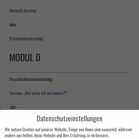
Rhetorik Seminar
oder
Präsentationstraining
MODUL D
Persönlichkeitsentwicklung:
Seminar „Wie wirke ich auf andere?“
oder
Datenschutzeinstellungen
Selbstsicheres Auftreten und Persönlichkeitsmanagement
Wir nutzen Cookies auf unserer Website. Einige von ihnen sind essenziell, während
andere uns helfen, diese Website und Ihre Erfahrung zu verbessern.