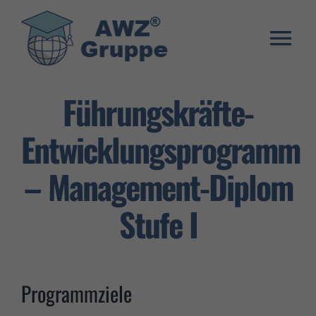
Zum
Inhalt
springen
Togg
Weiterbildung
Navi
Führungskräfte-
Umschulung
Entwicklungsprogramm
Stellenangebote
– Management-Diplom
Warenkorb
Stufe I
Franchise System
E-Learning Login
Programmziele