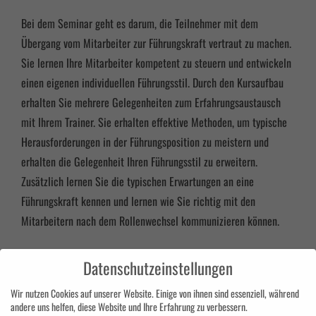
Bei dem Seminar geht es darum, die Teilnehmer mit dem
Übergang vom Mitarbeiter zur Führungskraft vertraut zu machen.
Sie lernen Ihre Mitarbeiter kompetent zu steuern und entwickeln
einen eigenen individuellen Führungsstil. Durch den Kursaufbau
erhalten Sie mehrere Gelegenheiten zum Erfahrungsaustausch
mit Ihrem Trainer. Sie erhalten effektive Methoden, um typische
Herausforderungen in der Führungsposition zu meistern und
erhalten die Gelegenheit Ihren Führungsstil zu erweitern.
Zusätzlich lernen Sie die typischen Erwartungen an eine
Führungskraft kennen und lernen wie Sie richtig mit den
Mitarbeitern nach dem Rollenwechsel kommunizieren können.
Seminarinhalte „Vom Mitarbeiter zur
Datenschutzeinstellungen
Führungskraft“
Wir nutzen Cookies auf unserer Website. Einige von ihnen sind essenziell, während
andere uns helfen, diese Website und Ihre Erfahrung zu verbessern.