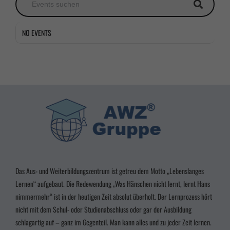
Marketing (2)
Marke
NO EVENTS
Marketing-Cookies werden von Drittanbietern oder Publishern verwendet, um
personalisierte Werbung anzuzeigen. Sie tun dies, indem sie Besucher über Websites hinweg
verfolgen.
Cookie-Informationen anzeigen
powered by Borlabs Cookie
Datenschutzerklärung
Impressum
Das Aus- und Weiterbildungszentrum ist getreu dem Motto „Lebenslanges
Lernen“ aufgebaut. Die Redewendung „Was Hänschen nicht lernt, lernt Hans
nimmermehr“ ist in der heutigen Zeit absolut überholt. Der Lernprozess hört
nicht mit dem Schul- oder Studienabschluss oder gar der Ausbildung
schlagartig auf – ganz im Gegenteil. Man kann alles und zu jeder Zeit lernen.