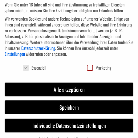
Wenn Sie unter 16 Jahre alt sind und Ihre Zustimmung zu freiwilligen Diensten
Aufgaben und Ziele der neuen Führungsrolle
geben möchten, müssen Sie Ihre Erziehungsberechtigten um Erlaubnis bitten.
Selbstfindung und Persönlichkeitstraining
Wir verwenden Cookies und andere Technologien auf unserer Website. Einige von
ihnen sind essenziell, während andere uns helfen, diese Website und Ihre Erfahrung
Die neue Rolle als Vorgesetzter
zu verbessern.
Personenbezogene Daten können verarbeitet werden (z. B. IP-
Wie wachse ich in diese Rolle hinein?
Adressen), z. B. für personalisierte Anzeigen und Inhalte oder Anzeigen- und
Inhaltsmessung.
Weitere Informationen über die Verwendung Ihrer Daten finden Sie
Konfliktbewältigung/management
in unserer
Datenschutzerklärung
.
Sie können Ihre Auswahl jederzeit unter
Kommunikationsaufgaben einer Führungskraft
Einstellungen
widerrufen oder anpassen.
Wie fördere ich Effizienz und Zusammenhalt?
Datenschutzeinstellungen
Essenziell
Marketing
Wichtige Führungsstile
Mitarbeitergespräch richtig führen
Mitarbeiter richtig beurteilen
Alle akzeptieren
Wie motiviere ich meine Mitarbeiter zu Höchstleistungen?
Wie verhalte ich mich, wenn ein Mitarbeiter meine
Speichern
Führungsrolle in Frage stellt?
Persönliche und unternehmerische Ziele in Einklang
Individuelle Datenschutzeinstellungen
bringen